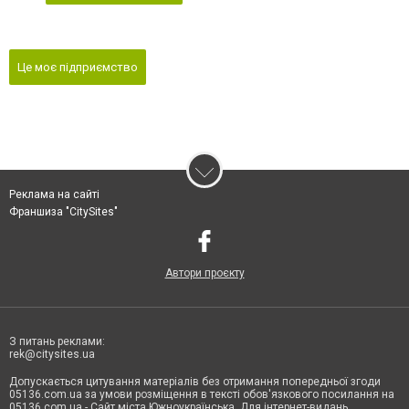
Це моє підприємство
Реклама на сайті
Франшиза "CitySites"
Автори проєкту
З питань реклами:
rek@citysites.ua
Допускається цитування матеріалів без отримання попередньої згоди
05136.com.ua за умови розміщення в тексті обов'язкового посилання на
05136.com.ua - Сайт міста Южноукраїнська. Для інтернет-видань