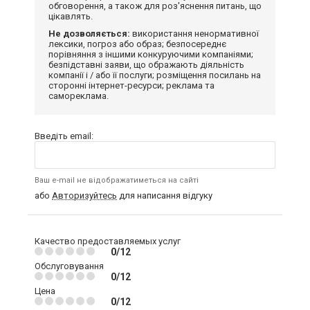
обговорення, а також для роз'яснення питань, що
цікавлять.
Не дозволяється:
використання ненормативної
лексики, погроз або образ; безпосереднє
порівняння з іншими конкуруючими компаніями;
безпідставні заяви, що ображають діяльність
компанії і / або її послуги; розміщення посилань на
сторонні інтернет-ресурси; реклама та
самореклама.
Введіть email:
Ваш e-mail не відображатиметься на сайті
або
Авторизуйтесь
для написання відгуку
Качество предоставляемых услуг
0/12
Обслуговування
0/12
Цена
0/12