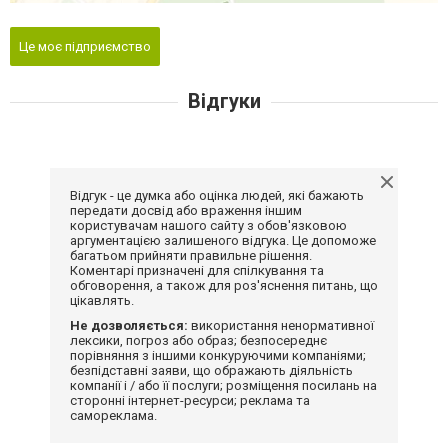
Це моє підприємство
Відгуки
Відгук - це думка або оцінка людей, які бажають
передати досвід або враження іншим
користувачам нашого сайту з обов'язковою
аргументацією залишеного відгука. Це допоможе
багатьом прийняти правильне рішення.
Коментарі призначені для спілкування та
обговорення, а також для роз'яснення питань, що
цікавлять.
Не дозволяється:
використання ненормативної
лексики, погроз або образ; безпосереднє
порівняння з іншими конкуруючими компаніями;
безпідставні заяви, що ображають діяльність
компанії і / або її послуги; розміщення посилань на
сторонні інтернет-ресурси; реклама та
самореклама.