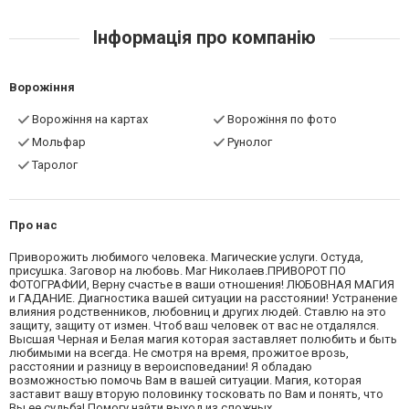
Інформація про компанію
Ворожіння
Ворожіння на картах
Ворожіння по фото
Мольфар
Рунолог
Таролог
Про нас
Приворожить любимого человека. Магические услуги. Остуда,
присушка. Заговор на любовь. Маг Николаев.ПРИВОРОТ ПО
ФОТОГРАФИИ, Верну счастье в ваши отношения! ЛЮБОВНАЯ МАГИЯ
и ГАДАНИЕ. Диагностика вашей ситуации на расстоянии! Устранение
влияния родственников, любовниц и других людей. Ставлю на это
защиту, защиту от измен. Чтоб ваш человек от вас не отдалялся.
Высшая Черная и Белая магия которая заставляет полюбить и быть
любимыми на всегда. Не смотря на время, прожитое врозь,
расстоянии и разницу в вероисповедании! Я обладаю
возможностью помочь Вам в вашей ситуации. Магия, которая
заставит вашу вторую половинку тосковать по Вам и понять, что
Вы ее судьба! Помогу найти выход из сложных,...