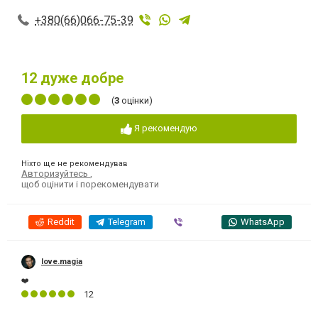
+380(66)066-75-39
12
дуже добре
(
3
оцінки)
Я рекомендую
Ніхто ще не рекомендував
Авторизуйтесь
,
щоб оцінити і порекомендувати
Reddit
Telegram
Viber
WhatsApp
love.magia
❤️
12