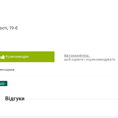
сті, 19-б
Авторизуйтесь
,
Я рекомендую
щоб оцінити і порекомендувати
омендував
App
Відгуки