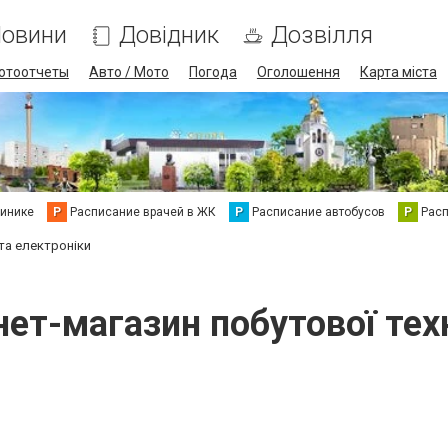
овини
Довідник
Дозвілля
отоотчеты
Авто / Мото
Погода
Оголошення
Карта міста
линике
Р
Расписание врачей в ЖК
Р
Расписание автобусов
Р
Рас
 та електроніки
нет-магазин побутової тех