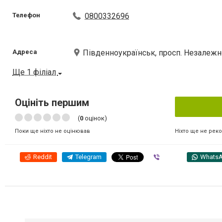
Телефон
0800332696
Адреса
Південноукраїнськ, просп. Незалежно
Ще 1 філіал
Оцініть першим
(
0
оцінок)
Ніхто ще не рек
Поки ще ніхто не оцінював
Reddit
Telegram
Viber
Whats