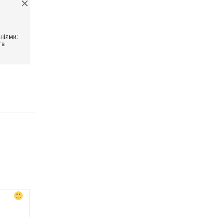
ніями;
та