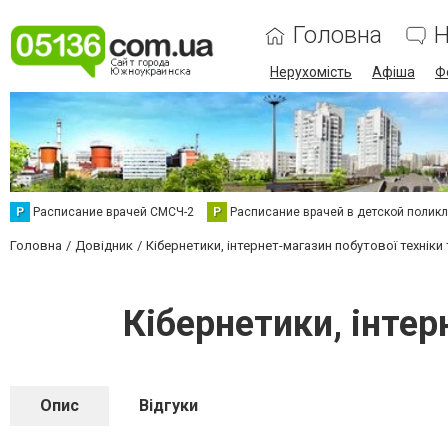
Головна
Н
Нерухомість
Афіша
Ф
Р
Расписание врачей СМСЧ-2
Р
Расписание врачей в детской полик
Головна
Довідник
Кібернетики, інтернет-магазин побутової техніки
Кібернетики, інтер
Опис
Відгуки