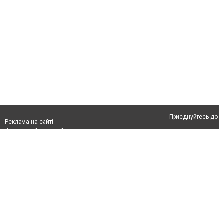
Приєднуйтесь до 
Реклама на сайті
Франшиза "CitySites"
Автори проєкту
З питань реклами:
Допускається цит
rek@citysites.ua
тексті обов'язко
розміщення прямо
абзацу в тексті 
Матеріали з плаш
"Політичні новини