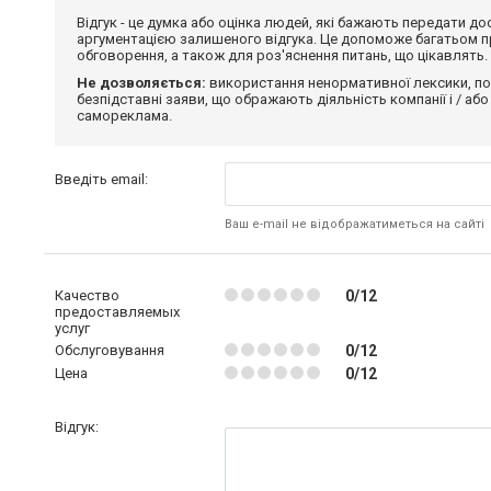
Відгук - це думка або оцінка людей, які бажають передати 
аргументацією залишеного відгука. Це допоможе багатьом пр
обговорення, а також для роз'яснення питань, що цікавлять.
Не дозволяється:
використання ненормативної лексики, по
безпідставні заяви, що ображають діяльність компанії і / або
самореклама.
Введіть email:
Ваш e-mail не відображатиметься на сайті
Качество
0/12
предоставляемых
услуг
Обслуговування
0/12
Цена
0/12
Відгук: