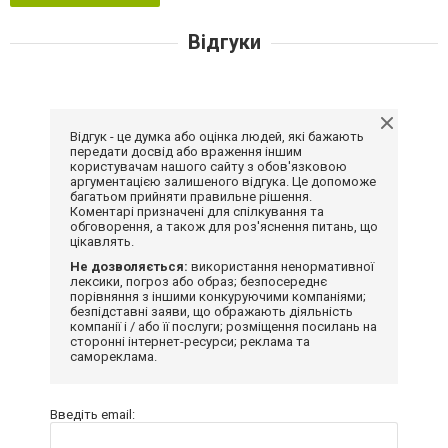
Відгуки
Відгук - це думка або оцінка людей, які бажають
передати досвід або враження іншим
користувачам нашого сайту з обов'язковою
аргументацією залишеного відгука. Це допоможе
багатьом прийняти правильне рішення.
Коментарі призначені для спілкування та
обговорення, а також для роз'яснення питань, що
цікавлять.
Не дозволяється:
використання ненормативної
лексики, погроз або образ; безпосереднє
порівняння з іншими конкуруючими компаніями;
безпідставні заяви, що ображають діяльність
компанії і / або її послуги; розміщення посилань на
сторонні інтернет-ресурси; реклама та
самореклама.
Введіть email: