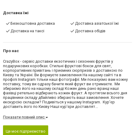
Доставка їжі
Безкоштовна доставка
Доставка азіатської їжі
Доставка на таксі
Доставка обідів
Про нас
CrazyBox - сервіс доставки екзотичних і сезонних фруктів у
подарункових коробках. Стильні фруктові бокси для свят,
корпоративних привітань і приємних сюрпризів з доставкою по
Києву та Україні. Ви формуєте замовлення На нашому сайті та в
профілі Instagram тільки наші фотографії. Ми показуємо вам кожну
поставку, тому ви одразу бачите який фрукт ви отримаєте. Ми
збираємо його на нашому складі Кожен день рано вранці наші
фахівці ретельно відбирають кожен фрукт. А протягом всього дня
працівники складу дбайливо збирають ваші замовлення. Хочете
екскурсію складом? Подивіться у нашому Instagram. Кур'єр
доставить його по Києву Наші кур'єри доставлят...
Показати повний опис
Це моє підприємство