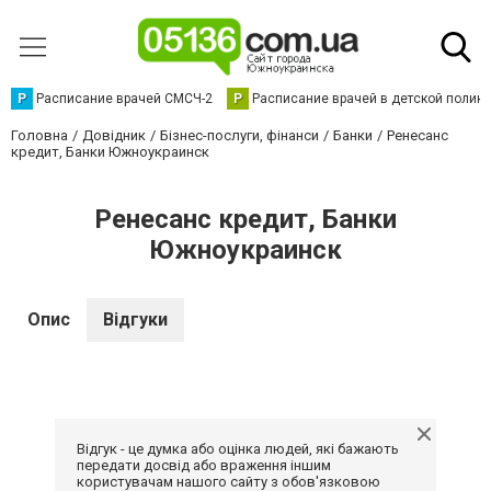
Р
Расписание врачей СМСЧ-2
Р
Расписание врачей в детской полик
Головна
Довідник
Бізнес-послуги, фінанси
Банки
Ренесанс
кредит, Банки Южноукраинск
Ренесанс кредит, Банки
Южноукраинск
Опис
Відгуки
Відгук - це думка або оцінка людей, які бажають
передати досвід або враження іншим
користувачам нашого сайту з обов'язковою