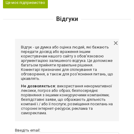
Це моє підприємство
Відгуки
Відгук - це думка або оцінка людей, які бажають
передати досвід або враження іншим
користувачам нашого сайту з обов'язковою
аргументацією залишеного відгука. Це допоможе
багатьом прийняти правильне рішення.
Коментарі призначені для спілкування та
обговорення, а також для роз'яснення питань, що
цікавлять.
Не дозволяється:
використання ненормативної
лексики, погроз або образ; безпосереднє
порівняння з іншими конкуруючими компаніями;
безпідставні заяви, що ображають діяльність
компанії і / або її послуги; розміщення посилань на
сторонні інтернет-ресурси; реклама та
самореклама.
Введіть email: