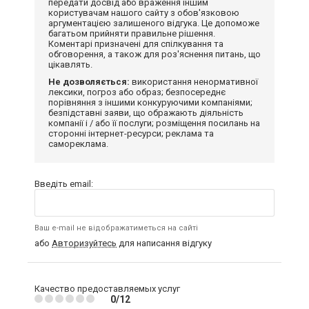
передати досвід або враження іншим
користувачам нашого сайту з обов'язковою
аргументацією залишеного відгука. Це допоможе
багатьом прийняти правильне рішення.
Коментарі призначені для спілкування та
обговорення, а також для роз'яснення питань, що
цікавлять.
Не дозволяється:
використання ненормативної
лексики, погроз або образ; безпосереднє
порівняння з іншими конкуруючими компаніями;
безпідставні заяви, що ображають діяльність
компанії і / або її послуги; розміщення посилань на
сторонні інтернет-ресурси; реклама та
самореклама.
Введіть email:
Ваш e-mail не відображатиметься на сайті
або
Авторизуйтесь
для написання відгуку
Качество предоставляемых услуг
0/12