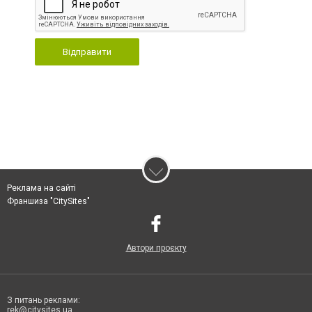
Відправити
Реклама на сайті
Франшиза "CitySites"
Автори проєкту
З питань реклами:
rek@citysites.ua