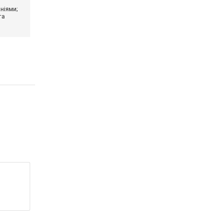
ніями;
та