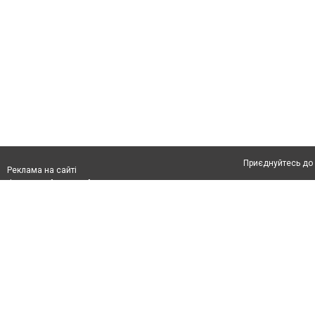
Приєднуйтесь до 
Реклама на сайті
Франшиза "CitySites"
Автори проєкту
З питань реклами:
Допускається цит
rek@citysites.ua
тексті обов'язко
розміщення прямо
абзацу в тексті 
Матеріали з плаш
"Політичні новини