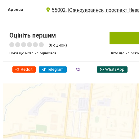
Адреса
55002, Южноукраинск, проспект Нез
Оцініть першим
(
0
оцінок)
Ніхто ще не рек
Поки ще ніхто не оцінював
Reddit
Telegram
Viber
WhatsApp