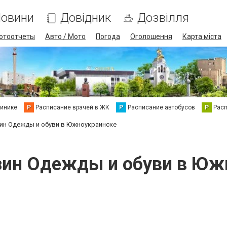
овини
Довідник
Дозвілля
отоотчеты
Авто / Мото
Погода
Оголошення
Карта міста
линике
Р
Расписание врачей в ЖК
Р
Расписание автобусов
Р
Рас
зин Одежды и обуви в Южноукраинске
зин Одежды и обуви в Юж