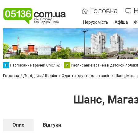
Головна
Н
Нерухомість
Афіша
Ф
Р
Расписание врачей СМСЧ-2
Р
Расписание врачей в детской полик
Головна
Довідник
Шопінг
Одяг та взуття для танців
Шанс, Мага
Шанс, Мага
Опис
Відгуки