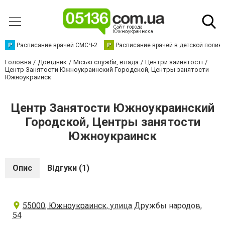
Р
Расписание врачей СМСЧ-2
Р
Расписание врачей в детской полик
Головна
Довідник
Міські служби, влада
Центри зайнятості
Центр Занятости Южноукраинский Городской, Центры занятости
Южноукраинск
Центр Занятости Южноукраинский
Городской, Центры занятости
Южноукраинск
Опис
Відгуки (1)
55000, Южноукраинск, улица Дружбы народов,
54