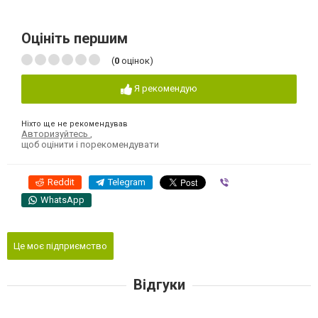
Оцініть першим
(
0
оцінок)
Я рекомендую
Ніхто ще не рекомендував
Авторизуйтесь
,
щоб оцінити і порекомендувати
Reddit
Telegram
Viber
WhatsApp
Це моє підприємство
Відгуки