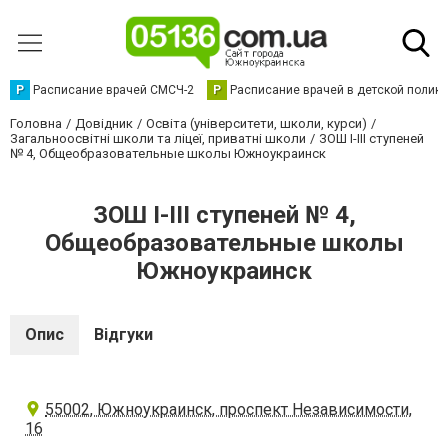
Р
Расписание врачей СМСЧ-2
Р
Расписание врачей в детской полик
Головна
Довідник
Освіта (університети, школи, курси)
Загальноосвітні школи та ліцеї, приватні школи
ЗОШ I-III ступеней
№ 4, Общеобразовательные школы Южноукраинск
ЗОШ I-III ступеней № 4,
Общеобразовательные школы
Южноукраинск
Опис
Відгуки
55002, Южноукраинск, проспект Независимости,
16