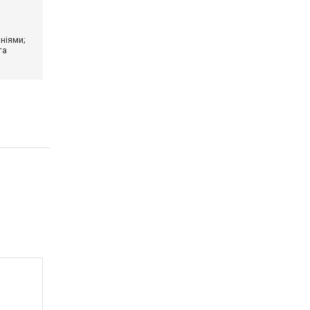
ніями;
та