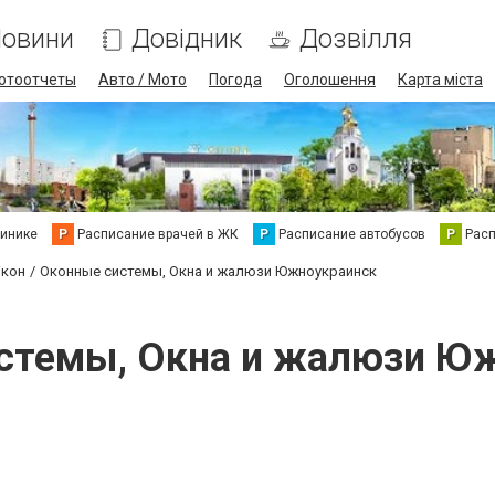
овини
Довідник
Дозвілля
отоотчеты
Авто / Мото
Погода
Оголошення
Карта міста
линике
Р
Расписание врачей в ЖК
Р
Расписание автобусов
Р
Рас
ікон
Оконные системы, Окна и жалюзи Южноукраинск
стемы, Окна и жалюзи Ю