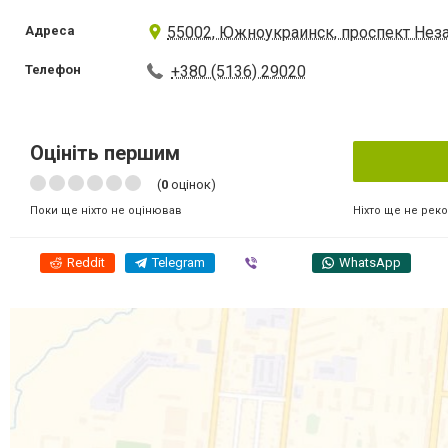
Адреса
55002, Южноукраинск, проспект Нез
Телефон
+380 (5136) 29020
Оцініть першим
(
0
оцінок)
Ніхто ще не рек
Поки ще ніхто не оцінював
Reddit
Telegram
Viber
WhatsApp