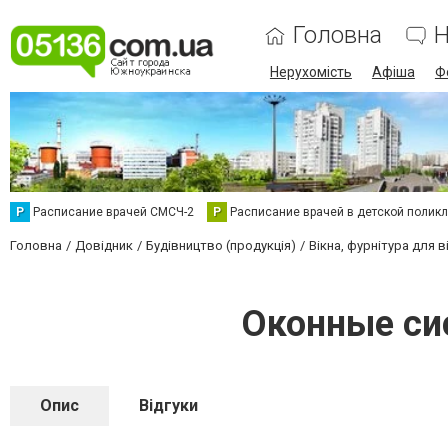
Головна
Н
Нерухомість
Афіша
Ф
Р
Расписание врачей СМСЧ-2
Р
Расписание врачей в детской полик
Головна
Довідник
Будівництво (продукція)
Вікна, фурнітура для в
Оконные си
Опис
Відгуки