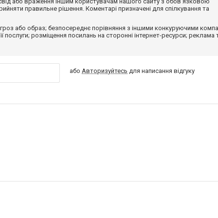
досвід або враження іншим користувачам нашого сайту з обов'язковою
ийняти правильне рішення. Коментарі призначені для спілкування та
гроз або образ; безпосереднє порівняння з іншими конкуруючими компа
 її послуги; розміщення посилань на сторонні інтернет-ресурси; реклама 
або
Авторизуйтесь
для написання відгуку