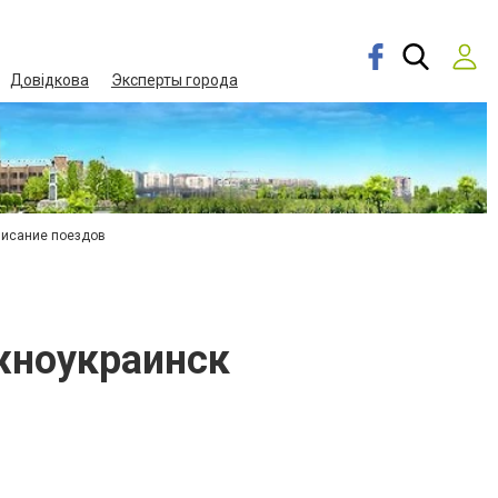
Довідкова
Эксперты города
писание поездов
жноукраинск