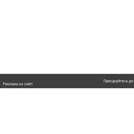
Приєднуйтесь до 
Реклама на сайті
Франшиза "CitySites"
Автори проєкту
З питань реклами:
Допускається цит
rek@citysites.ua
тексті обов'язко
розміщення прямо
абзацу в тексті 
Матеріали з плаш