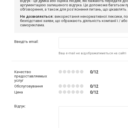
Відгук - це думка або оцінка людей, які бажають передати 
аргументацією залишеного відгука. Це допоможе багатьом пр
обговорення, а також для роз'яснення питань, що цікавлять.
Не дозволяється:
використання ненормативної лексики, по
безпідставні заяви, що ображають діяльність компанії і / або
самореклама.
Введіть email:
Ваш e-mail не відображатиметься на сайті
Качество
0/12
предоставляемых
услуг
Обслуговування
0/12
Цена
0/12
Відгук: