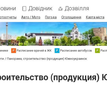
овини
Довідник
Дозвілля
отоотчеты
Авто / Мото
Погода
Оголошення
Карта міста
линике
Р
Расписание врачей в ЖК
Р
Расписание автобусов
Р
Рас
ети
Панорама, строительство (продукция) Южноукраинск
роительство (продукция)