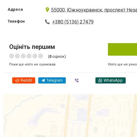
Адреса
55000, Южноукраинск, проспект Нез
Телефон
+380 (5136) 27479
Оцініть першим
(
0
оцінок)
Ніхто ще не рек
Поки ще ніхто не оцінював
Reddit
Telegram
Viber
WhatsApp