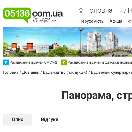
Головна
Н
Нерухомість
Афіша
Ф
Р
Расписание врачей СМСЧ-2
Р
Расписание врачей в детской полик
Головна
Довідник
Будівництво (продукція)
Будівельні супермарк
Панорама, ст
Опис
Відгуки