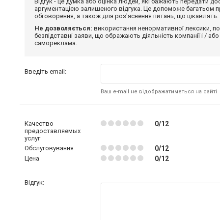
Відгук - це думка або оцінка людей, які бажають передати 
аргументацією залишеного відгука. Це допоможе багатьом пр
обговорення, а також для роз'яснення питань, що цікавлять.
Не дозволяється:
використання ненормативної лексики, по
безпідставні заяви, що ображають діяльність компанії і / або
самореклама.
Введіть email:
Ваш e-mail не відображатиметься на сайті
Качество
0/12
предоставляемых
услуг
Обслуговування
0/12
Цена
0/12
Відгук: