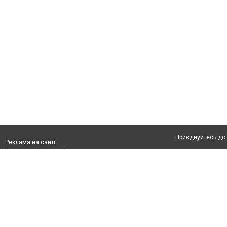
Приєднуйтесь до 
Реклама на сайті
Франшиза "CitySites"
Автори проєкту
З питань реклами:
Допускається цит
rek@citysites.ua
тексті обов'язко
розміщення прямо
абзацу в тексті 
Матеріали з плаш