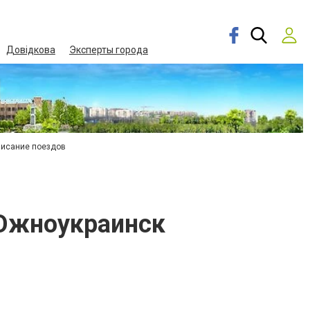
Довідкова
Эксперты города
писание поездов
 Южноукраинск