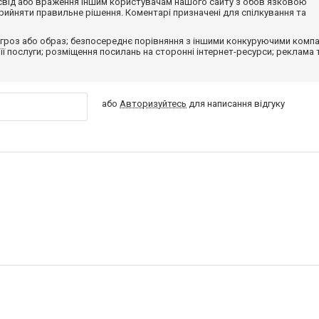
досвід або враження іншим користувачам нашого сайту з обов'язковою
ийняти правильне рішення. Коментарі призначені для спілкування та
гроз або образ; безпосереднє порівняння з іншими конкуруючими компа
 її послуги; розміщення посилань на сторонні інтернет-ресурси; реклама 
або
Авторизуйтесь
для написання відгуку