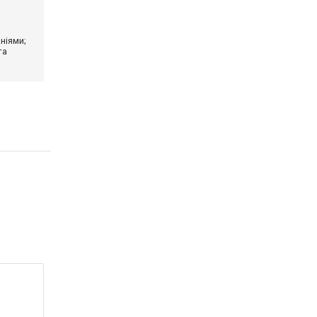
ніями;
та