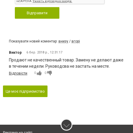
Відправити
Показувати новий коментар:
внизу
/
вгорі
Виктор
6 бер. 2018 р., 12:31:17
Продают не качественный товар. Замену не делают даже
в течении недели. Руководсва не застать на месте.
0
0
Відповісти
Це моє підприємство
Реклама на сайті