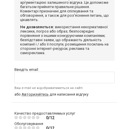
аргументацією залишеного відгука. Це допоможе
багатьом прийняти правильне рішення.
Коментарі призначені для спілкування та
обговорення, а також для роз'яснення питань, що
цікавлять.
Не дозволяється:
використання ненормативної
лексики, погроз або образ; безпосереднє
порівняння з іншими конкуруючими компаніями;
безпідставні заяви, що ображають діяльність
компанії і / або її послуги; розміщення посилань на
сторонні інтернет-ресурси; реклама та
самореклама.
Введіть email:
Ваш e-mail не відображатиметься на сайті
або
Авторизуйтесь
для написання відгуку
Качество предоставляемых услуг
0/12
Обслуговування
0/12