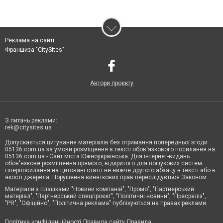
Реклама на сайті
Франшиза "CitySites"
Автори проєкту
З питань реклами:
rek@citysites.ua
Допускається цитування матеріалів без отримання попередньої згоди
05136.com.ua за умови розміщення в тексті обов'язкового посилання на
05136.com.ua - Сайт міста Южноукраїнська. Для інтернет-видань
обов'язкове розміщення прямого, відкритого для пошукових систем
гіперпосилання на цитовані статті не нижче другого абзацу в тексті або в
якості джерела. Порушення виняткових прав переслідується Законом.
Матеріали з плашками "Новини компаній", "Промо", "Партнерський
матеріал", "Партнерський спецпроєкт", "Політичні новини", "Пресреліз",
"PR", "Офіційно", "Політична реклама" публікуються на правах реклами.
Політика конфіденційності
Правила сайту
Правила