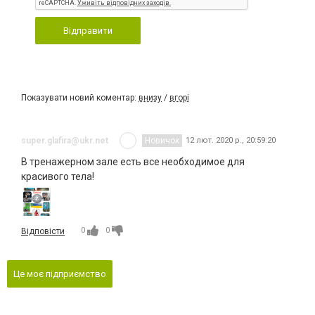
Відправити
Показувати новий коментар:
внизу
/
вгорі
super.glafira@ukr.net
Новичок
12 лют. 2020 р., 20:59:20
В тренажерном зале есть все необходимое для
красивого тела!
0
0
Відповісти
Це моє підприємство