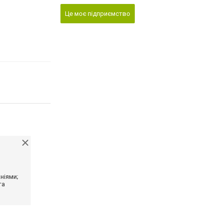
Це моє підприємство
ніями;
та