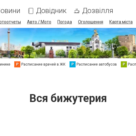
овини
Довідник
Дозвілля
отоотчеты
Авто / Мото
Погода
Оголошення
Карта міста
линике
Р
Расписание врачей в ЖК
Р
Расписание автобусов
Р
Рас
Вся бижутерия