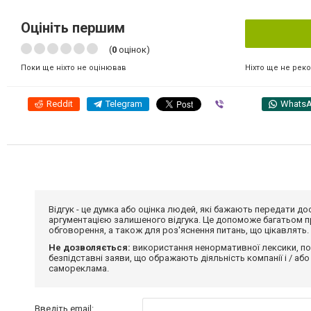
Оцініть першим
(
0
оцінок)
Ніхто ще не рек
Поки ще ніхто не оцінював
Reddit
Telegram
Viber
Whats
Відгук - це думка або оцінка людей, які бажають передати 
аргументацією залишеного відгука. Це допоможе багатьом пр
обговорення, а також для роз'яснення питань, що цікавлять.
Не дозволяється:
використання ненормативної лексики, по
безпідставні заяви, що ображають діяльність компанії і / або
самореклама.
Введіть email: