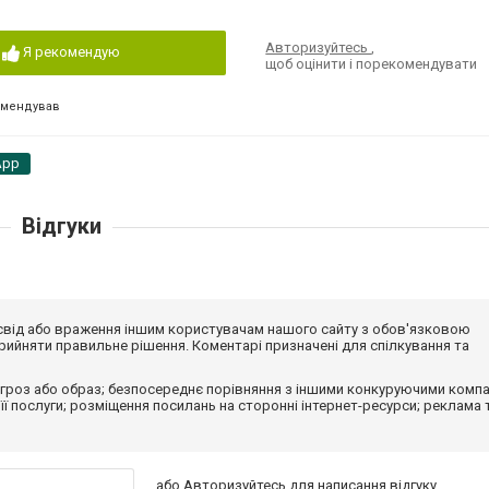
Авторизуйтесь
,
Я рекомендую
щоб оцінити і порекомендувати
омендував
App
Відгуки
досвід або враження іншим користувачам нашого сайту з обов'язковою
ийняти правильне рішення. Коментарі призначені для спілкування та
гроз або образ; безпосереднє порівняння з іншими конкуруючими компа
 її послуги; розміщення посилань на сторонні інтернет-ресурси; реклама 
або
Авторизуйтесь
для написання відгуку