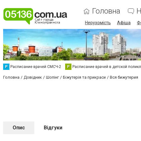
Головна
Н
Нерухомість
Афіша
Ф
Р
Расписание врачей СМСЧ-2
Р
Расписание врачей в детской полик
Головна
Довідник
Шопінг
Біжутерія та прикраси
Вся бижутерия
Опис
Відгуки