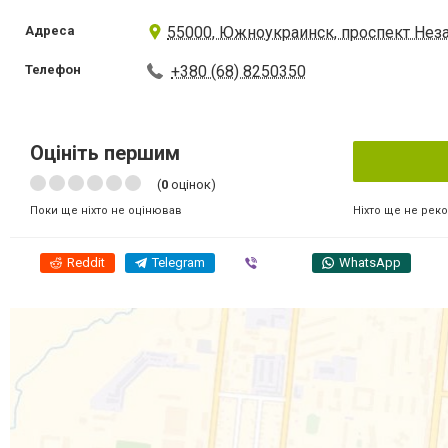
Адреса
55000, Южноукраинск, проспект Нез
Телефон
+380 (68) 8250350
Оцініть першим
(
0
оцінок)
Ніхто ще не рек
Поки ще ніхто не оцінював
Reddit
Telegram
Viber
WhatsApp