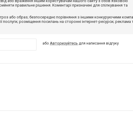
досвід або враження іншим користувачам нашого сайту з обов'язковою
ийняти правильне рішення. Коментарі призначені для спілкування та
гроз або образ; безпосереднє порівняння з іншими конкуруючими компа
 її послуги; розміщення посилань на сторонні інтернет-ресурси; реклама 
або
Авторизуйтесь
для написання відгуку