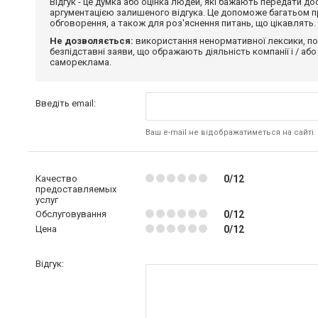
Відгук - це думка або оцінка людей, які бажають передати 
аргументацією залишеного відгука. Це допоможе багатьом пр
обговорення, а також для роз'яснення питань, що цікавлять.
Не дозволяється:
використання ненормативної лексики, по
безпідставні заяви, що ображають діяльність компанії і / або
самореклама.
Введіть email:
Ваш e-mail не відображатиметься на сайті
Качество
0/12
предоставляемых
услуг
Обслуговування
0/12
Цена
0/12
Відгук: