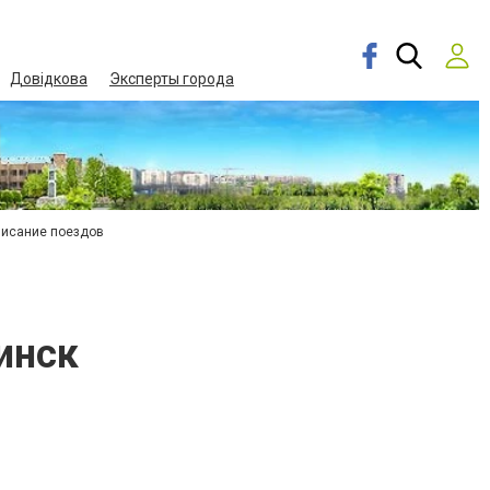
Довідкова
Эксперты города
писание поездов
инск