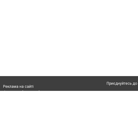
Приєднуйтесь до 
Реклама на сайті
Франшиза "CitySites"
Автори проєкту
З питань реклами:
Допускається цит
rek@citysites.ua
тексті обов'язко
розміщення прямо
абзацу в тексті 
Матеріали з плаш