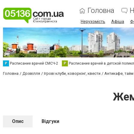
Головна
Н
Нерухомість
Афіша
Ф
Р
Расписание врачей СМСЧ-2
Р
Расписание врачей в детской полик
Головна
Дозвілля
Ігрові клуби, коворкінг, квести
Антикафе, тайм
Жем
Опис
Відгуки