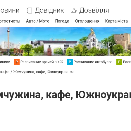
овини
Довідник
Дозвілля
отоотчеты
Авто / Мото
Погода
Оголошення
Карта міста
линике
Р
Расписание врачей в ЖК
Р
Расписание автобусов
Р
Рас
 кафе
Жемчужина, кафе, Южноукраинск
чужина, кафе, Южноукра