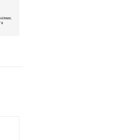
ніями;
та