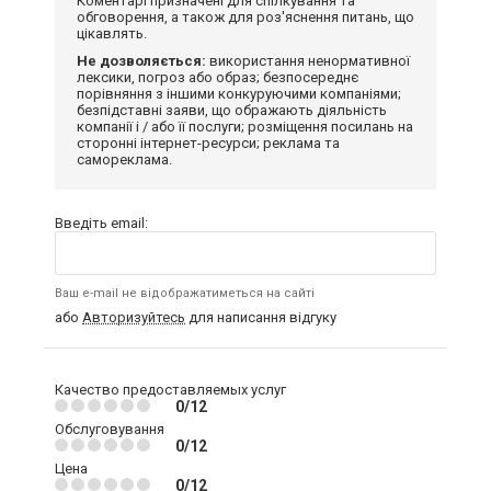
Коментарі призначені для спілкування та
обговорення, а також для роз'яснення питань, що
цікавлять.
Не дозволяється:
використання ненормативної
лексики, погроз або образ; безпосереднє
порівняння з іншими конкуруючими компаніями;
безпідставні заяви, що ображають діяльність
компанії і / або її послуги; розміщення посилань на
сторонні інтернет-ресурси; реклама та
самореклама.
Введіть email:
Ваш e-mail не відображатиметься на сайті
або
Авторизуйтесь
для написання відгуку
Качество предоставляемых услуг
0/12
Обслуговування
0/12
Цена
0/12