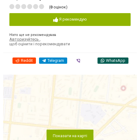
(
0
оцінок)
Я рекомендую
Ніхто ще не рекомендував
Авторизуйтесь
,
щоб оцінити і порекомендувати
Reddit
Telegram
Viber
WhatsApp
Показати на карті