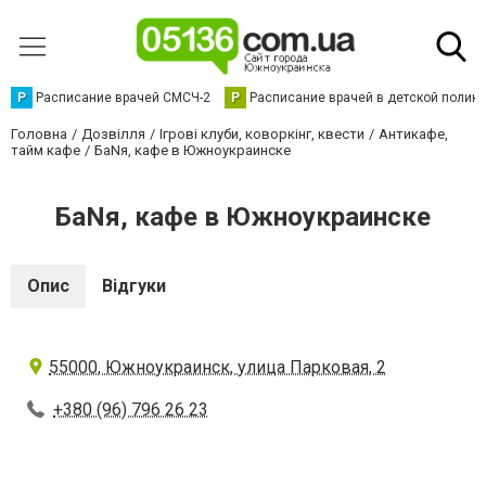
Р
Расписание врачей СМСЧ-2
Р
Расписание врачей в детской полик
Головна
Дозвілля
Ігрові клуби, коворкінг, квести
Антикафе,
тайм кафе
БаNя, кафе в Южноукраинске
БаNя, кафе в Южноукраинске
Опис
Відгуки
55000, Южноукраинск, улица Парковая, 2
+380 (96) 796 26 23