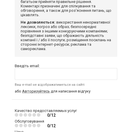
багатьом прийняти правильне рішення.
Коментарі призначені для спілкування та
обговорення, а також для роз'яснення питань, що
цікавлять.
Не дозволяється:
використання ненормативної
лексики, погроз або образ; безпосереднє
порівняння з іншими конкуруючими компаніями;
безпідставні заяви, що ображають діяльність
компанії і / або її послуги; розміщення посилань на
сторонні інтернет-ресурси; реклама та
самореклама.
Введіть email:
Ваш e-mail не відображатиметься на сайті
або
Авторизуйтесь
для написання відгуку
Качество предоставляемых услуг
0/12
Обслуговування
0/12
Цена