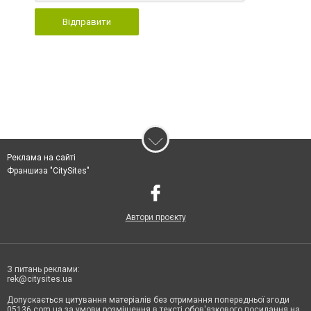
Відправити
Реклама на сайті
Франшиза "CitySites"
Автори проєкту
З питань реклами:
rek@citysites.ua
Допускається цитування матеріалів без отримання попередньої згоди
05136.com.ua за умови розміщення в тексті обов'язкового посилання на