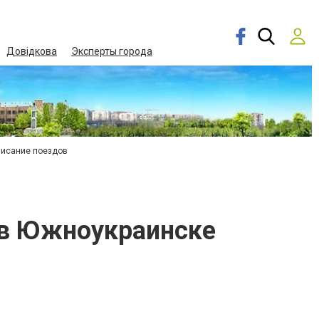
Довідкова
Эксперты города
писание поездов
и в Южноукраинске