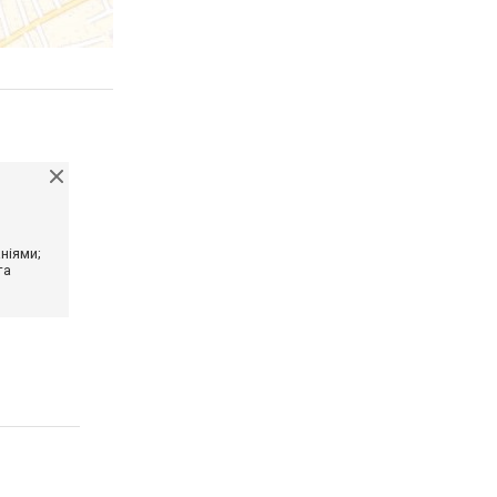
ніями;
та