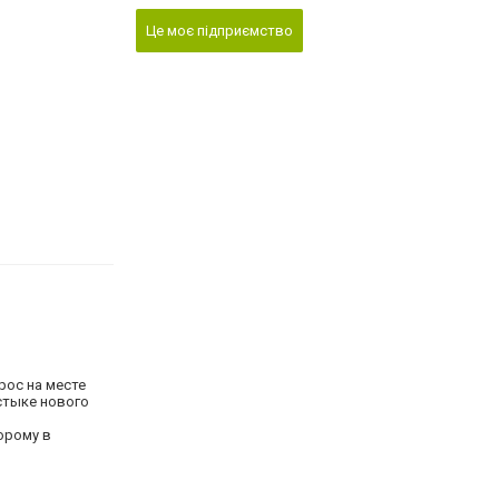
Це моє підприємство
рос на месте
стыке нового
орому в