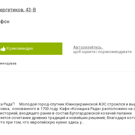
ергетиков, 43-В
ефон
Авторизуйтесь
,
Я рекомендую
щоб оцінити і порекомендувати
омендував
цька Рада"! Молодой город-спутник Южноукраинской АЭС строился и вы
овка, основанного в 1703 году. Кафе «Козацька Рада» расположено на 
 историей, входящего ранее в состав Бугогардовской козачей паланки.
яется сочетание древних традиций и новейших решений, благодаря кот
то при том, что европейскую кухню здесь у...