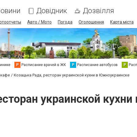
овини
Довідник
Дозвілля
отоотчеты
Авто / Мото
Погода
Оголошення
Карта міста
линике
Р
Расписание врачей в ЖК
Р
Расписание автобусов
Р
Рас
 кафе
Козацька Рада, ресторан украинской кухни в Южноукраинске
есторан украинской кухн