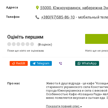
Адреса
55000, Южноукраинск, набережна Эн
Телефон
+380(97)585-86-10
- мобильный тел
Оцініть першим
(
0
оцінок)
Ніхто ще не рек
Поки ще ніхто не оцінював
Reddit
Telegram
Viber
WhatsApp
Про нас
Живота й душі відрада - це кафе "Коза
старинного украинского села Константин
города Южноукраинска и села с вековой
Особенностью Кафе «Козацька Рада» явл
меню появляется вкусная и сытная еда. Э
Показати повний опис