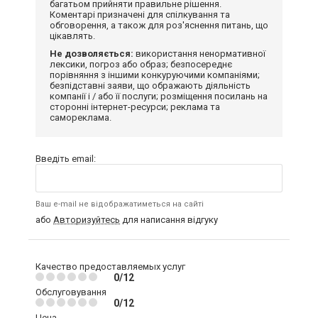
багатьом прийняти правильне рішення.
Коментарі призначені для спілкування та
обговорення, а також для роз'яснення питань, що
цікавлять.
Не дозволяється:
використання ненормативної
лексики, погроз або образ; безпосереднє
порівняння з іншими конкуруючими компаніями;
безпідставні заяви, що ображають діяльність
компанії і / або її послуги; розміщення посилань на
сторонні інтернет-ресурси; реклама та
самореклама.
Введіть email:
Ваш e-mail не відображатиметься на сайті
або
Авторизуйтесь
для написання відгуку
Качество предоставляемых услуг
0/12
Обслуговування
0/12
Цена