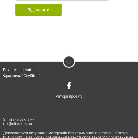
Відправити
Реклама на сайті
Франшиза "CitySites"
Автори проєкту
З питань реклами:
rek@citysites.ua
Допускається цитування матеріалів без отримання попередньої згоди
05136.com.ua за умови розміщення в тексті обов'язкового посилання на