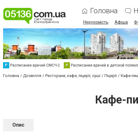
Головна
Н
Нерухомість
Афіша
Ф
Р
Расписание врачей СМСЧ-2
Р
Расписание врачей в детской полик
Головна
Дозвілля
Ресторани, кафе, піцерії, суші
Піцерії
Кафе-пиц
Кафе-пи
Опис