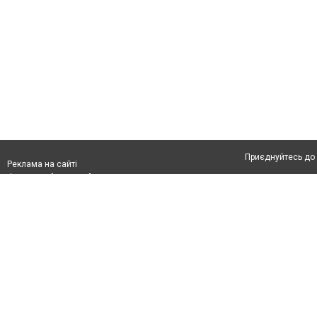
Приєднуйтесь до 
Реклама на сайті
Франшиза "CitySites"
Автори проєкту
З питань реклами:
Допускається цит
rek@citysites.ua
тексті обов'язко
розміщення прямо
абзацу в тексті 
Матеріали з плаш
"Політичні новини
Політика конфіде