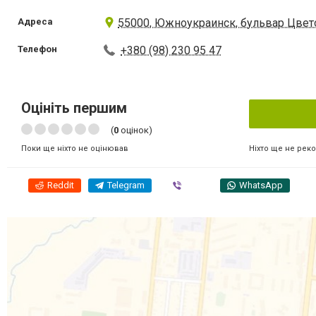
Адреса
55000, Южноукраинск, бульвар Цвет
Телефон
+380 (98) 230 95 47
Оцініть першим
(
0
оцінок)
Ніхто ще не рек
Поки ще ніхто не оцінював
Reddit
Telegram
Viber
WhatsApp