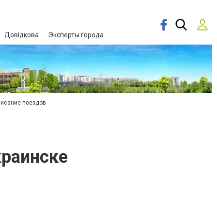
Довідкова
Эксперты города
писание поездов
краинске