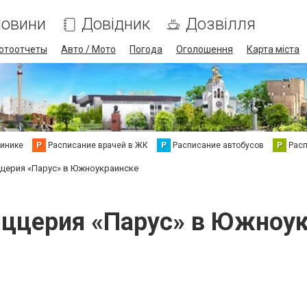
овини
Довідник
Дозвілля
отоотчеты
Авто / Мото
Погода
Оголошення
Карта міста
линике
Р
Расписание врачей в ЖК
Р
Расписание автобусов
Р
Рас
церия «Парус» в Южноукраинске
ццерия «Парус» в Южноу