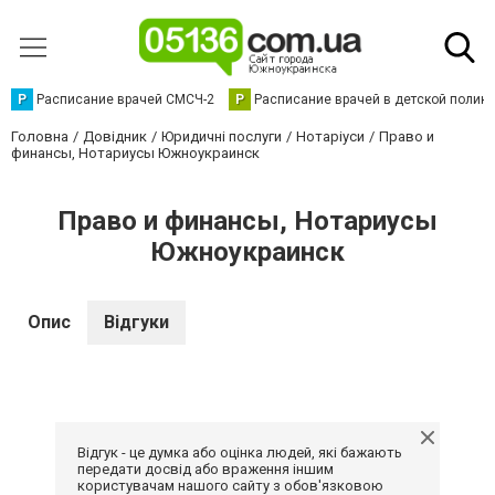
Р
Расписание врачей СМСЧ-2
Р
Расписание врачей в детской полик
Головна
Довідник
Юридичні послуги
Нотаріуси
Право и
финансы, Нотариусы Южноукраинск
Право и финансы, Нотариусы
Южноукраинск
Опис
Відгуки
Відгук - це думка або оцінка людей, які бажають
передати досвід або враження іншим
користувачам нашого сайту з обов'язковою