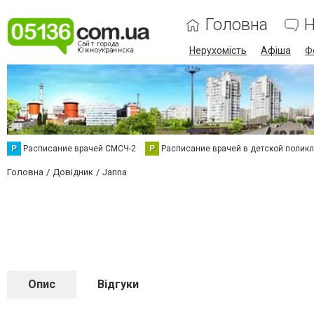
Головна
Н
Нерухомість
Афіша
Ф
Р
Расписание врачей СМСЧ-2
Р
Расписание врачей в детской полик
Головна
Довідник
Janna
Опис
Відгуки