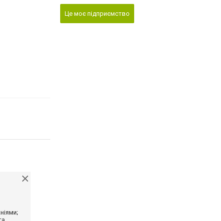
Це моє підприємство
ніями;
та