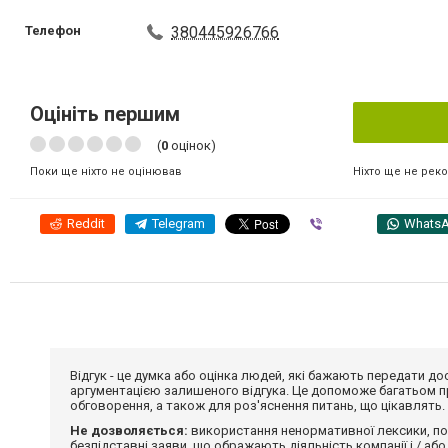
Телефон
380445926766
Оцініть першим
(
0
оцінок)
Ніхто ще не рек
Поки ще ніхто не оцінював
Reddit
Telegram
Viber
Whats
Відгук - це думка або оцінка людей, які бажають передати 
аргументацією залишеного відгука. Це допоможе багатьом пр
обговорення, а також для роз'яснення питань, що цікавлять.
Не дозволяється:
використання ненормативної лексики, по
безпідставні заяви, що ображають діяльність компанії і / або