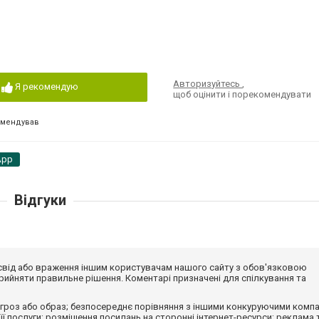
Авторизуйтесь
,
Я рекомендую
щоб оцінити і порекомендувати
омендував
App
Відгуки
досвід або враження іншим користувачам нашого сайту з обов'язковою
ийняти правильне рішення. Коментарі призначені для спілкування та
гроз або образ; безпосереднє порівняння з іншими конкуруючими компа
 її послуги; розміщення посилань на сторонні інтернет-ресурси; реклама 