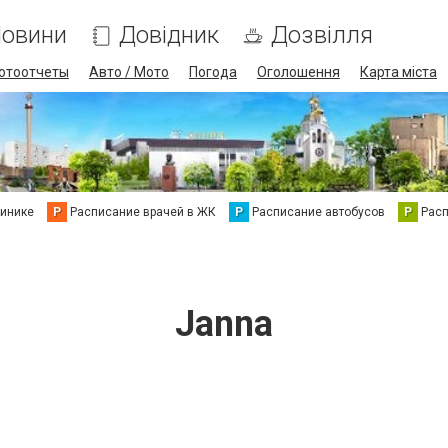
овини
Довідник
Дозвілля
отоотчеты
Авто / Мото
Погода
Оголошення
Карта міста
линике
Р
Расписание врачей в ЖК
Р
Расписание автобусов
Р
Рас
Janna