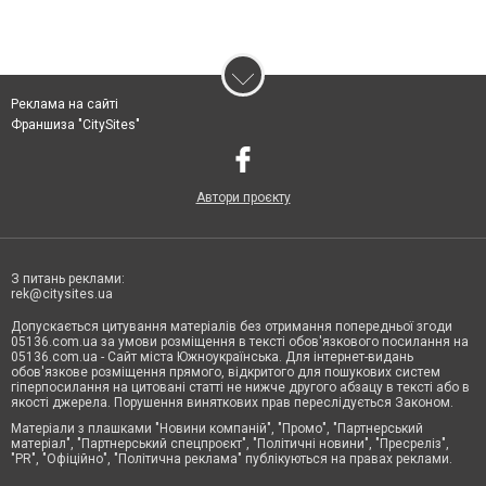
Реклама на сайті
Франшиза "CitySites"
Автори проєкту
З питань реклами:
rek@citysites.ua
Допускається цитування матеріалів без отримання попередньої згоди
05136.com.ua за умови розміщення в тексті обов'язкового посилання на
05136.com.ua - Сайт міста Южноукраїнська. Для інтернет-видань
обов'язкове розміщення прямого, відкритого для пошукових систем
гіперпосилання на цитовані статті не нижче другого абзацу в тексті або в
якості джерела. Порушення виняткових прав переслідується Законом.
Матеріали з плашками "Новини компаній", "Промо", "Партнерський
матеріал", "Партнерський спецпроєкт", "Політичні новини", "Пресреліз",
"PR", "Офіційно", "Політична реклама" публікуються на правах реклами.