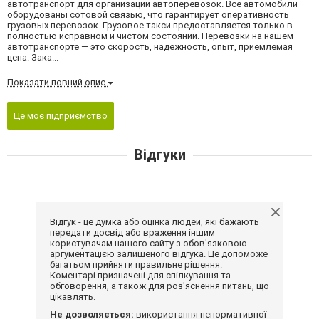
автотранспорт для организации автоперевозок. Все автомобили
оборудованы сотовой связью, что гарантирует оперативность
грузовых перевозок. Грузовое такси предоставляется только в
полностью исправном и чистом состоянии. Перевозки на нашем
автотранспорте — это скорость, надежность, опыт, приемлемая
цена. Зака...
Показати повний опис
Це моє підприємство
Відгуки
Відгук - це думка або оцінка людей, які бажають
передати досвід або враження іншим
користувачам нашого сайту з обов'язковою
аргументацією залишеного відгука. Це допоможе
багатьом прийняти правильне рішення.
Коментарі призначені для спілкування та
обговорення, а також для роз'яснення питань, що
цікавлять.
Не дозволяється:
використання ненормативної