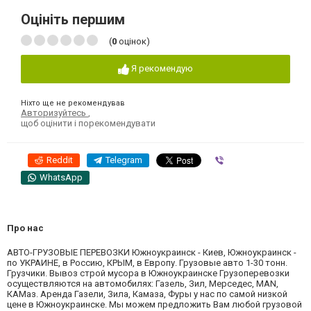
Оцініть першим
(
0
оцінок)
Я рекомендую
Ніхто ще не рекомендував
Авторизуйтесь
,
щоб оцінити і порекомендувати
Reddit
Telegram
Viber
WhatsApp
Про нас
ABTO-ГРУЗОВЫЕ ПЕРЕВОЗКИ Южноукраинск - Киев, Южноукраинск -
по УКРАИНЕ, в Россию, КРЫМ, в Европу. Грузовые авто 1-30 тонн.
Грузчики. Вывоз строй мусора в Южноукраинске Грузоперевозки
осуществляются на автомобилях: Газель, Зил, Мерседес, MAN,
КАМаз. Аренда Газели, Зила, Камаза, Фуры у нас по самой низкой
цене в Южноукраинске. Мы можем предложить Вам любой грузовой