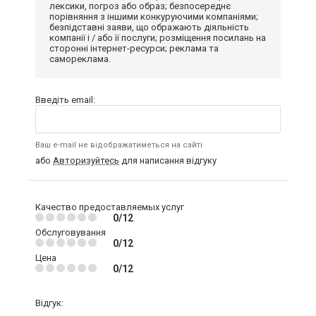
лексики, погроз або образ; безпосереднє
порівняння з іншими конкуруючими компаніями;
безпідставні заяви, що ображають діяльність
компанії і / або її послуги; розміщення посилань на
сторонні інтернет-ресурси; реклама та
самореклама.
Введіть email:
Ваш e-mail не відображатиметься на сайті
або
Авторизуйтесь
для написання відгуку
Качество предоставляемых услуг
0/12
Обслуговування
0/12
Цена
0/12
Відгук: