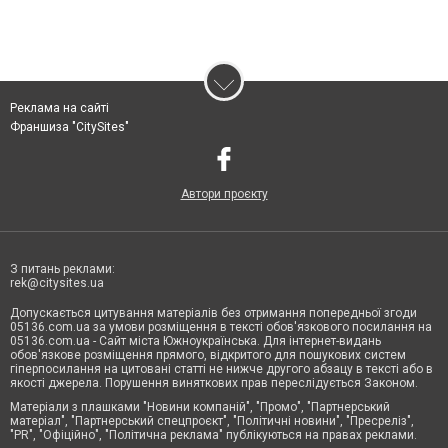
Реклама на сайті
Франшиза "CitySites"
Автори проєкту
З питань реклами:
rek@citysites.ua
Допускається цитування матеріалів без отримання попередньої згоди
05136.com.ua за умови розміщення в тексті обов'язкового посилання на
05136.com.ua - Сайт міста Южноукраїнська. Для інтернет-видань
обов'язкове розміщення прямого, відкритого для пошукових систем
гіперпосилання на цитовані статті не нижче другого абзацу в тексті або в
якості джерела. Порушення виняткових прав переслідується Законом.
Матеріали з плашками "Новини компаній", "Промо", "Партнерський
матеріал", "Партнерський спецпроєкт", "Політичні новини", "Пресреліз",
"PR", "Офіційно", "Політична реклама" публікуються на правах реклами.