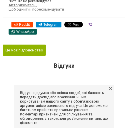
Ніхто ще не рекомендував
Авторизуйтесь
,
щоб оцінити і порекомендувати
Reddit
Telegram
Viber
WhatsApp
Це моє підприємство
Відгуки
Відгук - це думка або оцінка людей, які бажають
передати досвід або враження іншим
користувачам нашого сайту з обов'язковою
аргументацією залишеного відгука. Це допоможе
багатьом прийняти правильне рішення.
Коментарі призначені для спілкування та
обговорення, а також для роз'яснення питань, що
цікавлять.