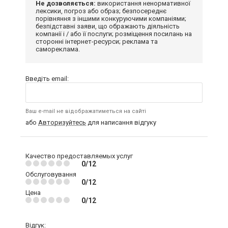
Не дозволяється:
використання ненормативної
лексики, погроз або образ; безпосереднє
порівняння з іншими конкуруючими компаніями;
безпідставні заяви, що ображають діяльність
компанії і / або її послуги; розміщення посилань на
сторонні інтернет-ресурси; реклама та
самореклама.
Введіть email:
Ваш e-mail не відображатиметься на сайті
або
Авторизуйтесь
для написання відгуку
Качество предоставляемых услуг
0/12
Обслуговування
0/12
Цена
0/12
Відгук: