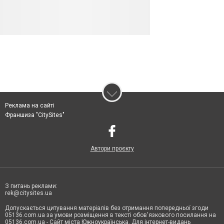
Реклама на сайті
Франшиза "CitySites"
Автори проєкту
З питань реклами:
rek@citysites.ua
Допускається цитування матеріалів без отримання попередньої згоди
05136.com.ua за умови розміщення в тексті обов'язкового посилання на
05136.com.ua - Сайт міста Южноукраїнська. Для інтернет-видань