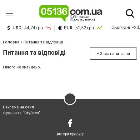
Сьогодні
+23,
USD:
44,74 грн.
EUR:
51,62 грн.
Головна
Питання та відповіді
Питання та відповіді
+ Задати питання
Нічого не знайдено.
Реклама на сайті
Франшиза "CitySites"
Автори проєкту