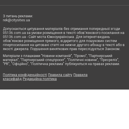
З питань реклами:
rek@citysites.ua
Допускається цитування матеріалів без отримання попередньої згоди
05136.com.ua за умови розміщення в тексті обов'язкового посилання на
05136.com.ua - Сайт міста Южноукраїнська. Для інтернет-видань
обов'язкове розміщення прямого, відкритого для пошукових систем
гіперпосилання на цитовані статті не нижче другого абзацу в тексті або в
якості джерела. Порушення виняткових прав переслідується Законом.
Матеріали з плашками "Новини компаній", "Промо", "Партнерський
матеріал", "Партнерський спецпроєкт", "Політичні новини", "Пресреліз",
"PR", "Офіційно", "Політична реклама" публікуються на правах реклами.
Політика конфіденційності
Правила сайту
Правила
класифайд
Редакційна політика