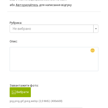
або
Авторизуйтесь
для написання відгуку
Рубрика:
Не вибрано
Опис:
Завантажити фото:
Вибрати
jpg,png,gif,jpeg,webp (2,0 МіБ) (400x600)