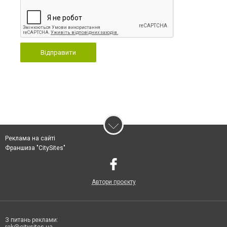
Відправити
Реклама на сайті
Франшиза "CitySites"
Автори проєкту
З питань реклами:
rek@citysites.ua