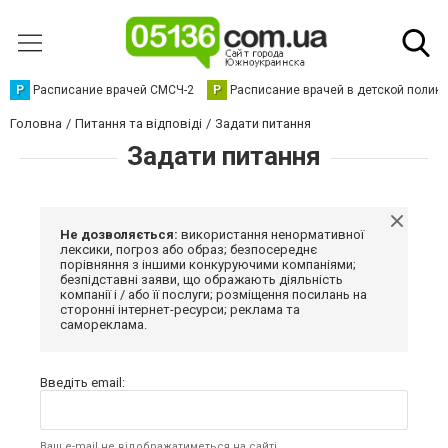
Р
Расписание врачей СМСЧ-2
Р
Расписание врачей в детской полик
Головна
Питання та відповіді
Задати питання
Задати питання
Не дозволяється:
використання ненормативної
лексики, погроз або образ; безпосереднє
порівняння з іншими конкуруючими компаніями;
безпідставні заяви, що ображають діяльність
компанії і / або її послуги; розміщення посилань на
сторонні інтернет-ресурси; реклама та
самореклама.
Введіть email:
Ваш e-mail не відображатиметься на сайті