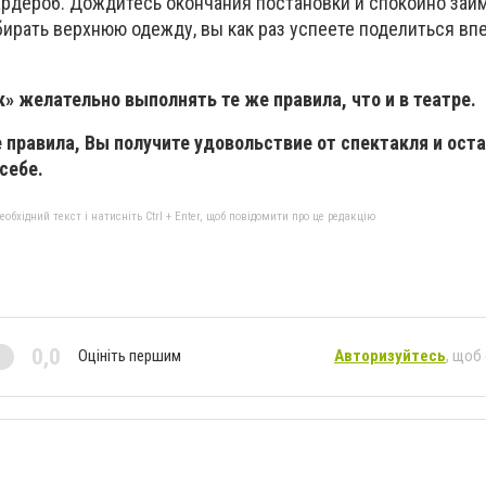
ардероб. Дождитесь окончания постановки и спокойно займ
бирать верхнюю одежду, вы как раз успеете поделиться в
к» желательно выполнять те же правила, что и в театре.
правила, Вы получите удовольствие от спектакля и ост
 себе.
бхідний текст і натисніть Ctrl + Enter, щоб повідомити про це редакцію
0,0
Оцініть першим
Авторизуйтесь
, щоб