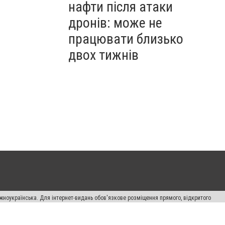
нафти після атаки
дронів: може не
працювати близько
двох тижнів
жноукраїнська. Для інтернет-видань обов'язкове розміщення прямого, відкритого
лама" публікуються на правах реклами.