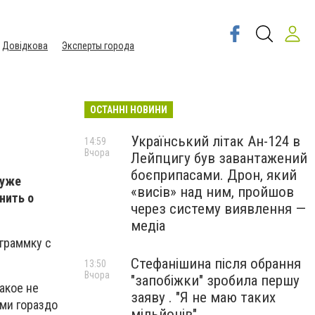
Довідкова
Эксперты города
ОСТАННІ НОВИНИ
Український літак Ан-124 в
14:59
Вчора
Лейпцигу був завантажений
боєприпасами. Дрон, який
 уже
«висів» над ним, пройшов
нить о
через систему виявлення —
медіа
граммку с
Стефанішина після обрання
13:50
Вчора
"запобіжки" зробила першу
акое не
заяву . "Я не маю таких
ами гораздо
мільйонів"