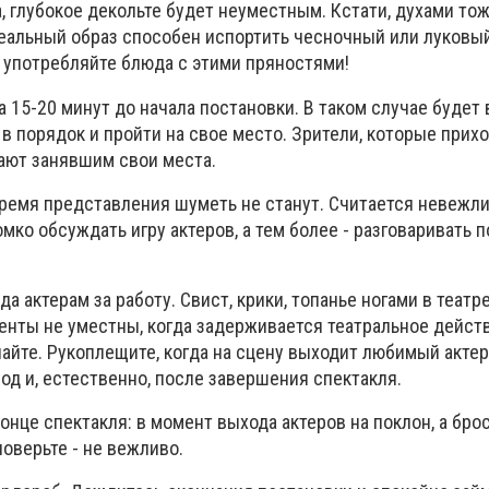
, глубокое декольте будет неуместным. Кстати, духами то
еальный образ способен испортить чесночный или луковый
е употребляйте блюда с этими пряностями!
 15-20 минут до начала постановки. В таком случае будет
в порядок и пройти на свое место. Зрители, которые прихо
ают занявшим свои места.
ремя представления шуметь не станут. Считается невеж
омко обсуждать игру актеров, а тем более - разговаривать 
 актерам за работу. Свист, крики, топанье ногами в театр
нты не уместны, когда задерживается театральное действ
пайте. Рукоплещите, когда на сцену выходит любимый актер
од и, естественно, после завершения спектакля.
онце спектакля: в момент выхода актеров на поклон, а бро
поверьте - не вежливо.