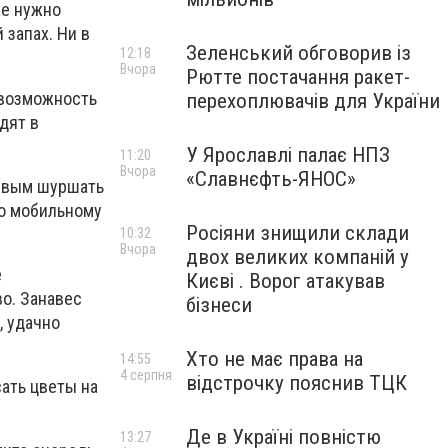
же нужно
 запах. Ни в
Зеленський обговорив із
12:18
Вчора
Рютте постачання ракет-
 возможность
перехоплювачів для України
дят в
У Ярославлі палає НПЗ
11:20
Вчора
«Славнєфть-ЯНОС»
ливым шуршать
по мобильному
Росіяни знищили склади
10:32
Вчора
двох великих компаній у
е
Києві . Ворог атакував
о. Занавес
бізнеси
, удачно
Хто не має права на
14:55
4 серпня
відстрочку пояснив ТЦК
сать цветы на
Де в Україні повністю
13:27