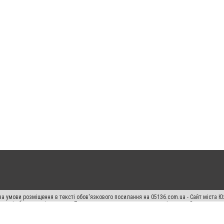
а умови розміщення в тексті обов'язкового посилання на 05136.com.ua - Сайт міста Ю
 тексті або в якості джерела. Порушення виняткових прав переслідується Законом.
ський спецпроєкт", "Політичні новини", "Пресреліз", "PR", "Офіційно", "Політична рек