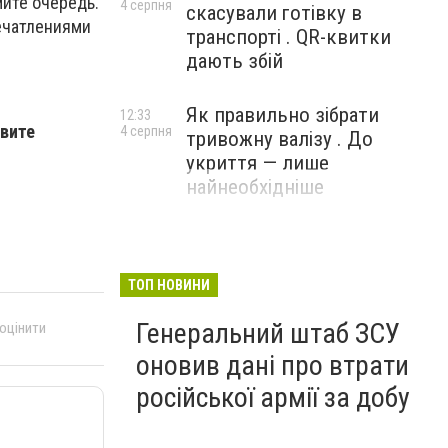
ите очередь.
4 серпня
скасували готівку в
печатлениями
транспорті . QR-квитки
дають збій
Як правильно зібрати
12:33
авите
4 серпня
тривожну валізу . До
укриття — лише
найнеобхідніше
ТОП НОВИНИ
Генеральний штаб ЗСУ
 оцінити
оновив дані про втрати
російської армії за добу