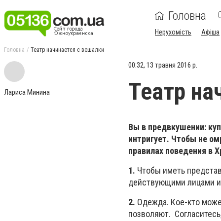
Головна
Нерухомість
Афіша
Головна
Театр начинается с вешалки
00:32, 13 травня 2016 р.
Театр на
Лариса Минина
Вы в предвкушении: куп
интригует. Чтобы не ом
правилах поведения в 
1.
Чтобы иметь представ
действующими лицами и
2.
Одежда. Кое-кто может
позволяют. Согласитесь,