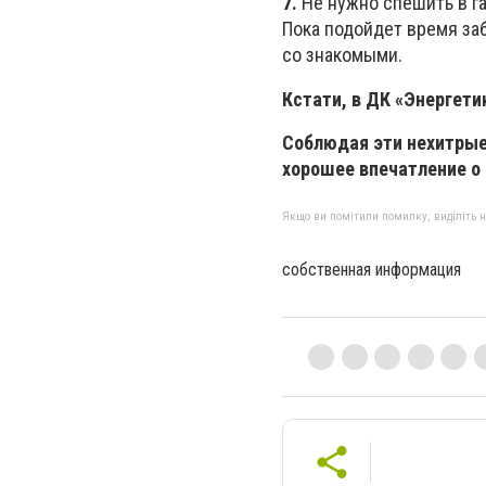
7.
Не нужно спешить в г
Пока подойдет время за
со знакомыми.
Кстати, в ДК «Энергети
Соблюдая эти нехитрые 
хорошее впечатление о
Якщо ви помітили помилку, виділіть нео
собственная информация