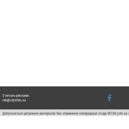
З питань реклами:
rek@citysites.ua
Допускається цитування матеріалів без отримання попередньої згоди 05136.com.ua з
для пошукових систем гіперпосилання на цитовані статті не нижче другого абзацу в
Матеріали з плашками "Новини компаній", "Промо", "Партнерський матеріал", "Партнер