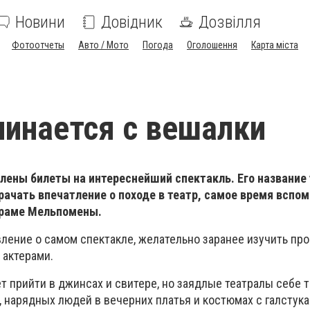
Новини
Довідник
Дозвілля
Фотоотчеты
Авто / Мото
Погода
Оголошення
Карта міста
чинается с вешалки
лены билеты на интереснейший спектакль. Его название
рачать впечатление о походе в театр, самое время вспом
Храме Мельпомены.
ление о самом спектакле, желательно заранее изучить про
 актерами.
 прийти в джинсах и свитере, но заядлые театралы себе т
 нарядных людей в вечерних платья и костюмах с галстук