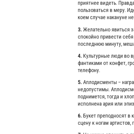
приятнее видеть. Правда
пользоваться в меру. Ид
коем случае накануне н
3.
Желательно явиться за
спокойно привести себя 
последнюю минуту, меш
4.
Культурные люди во в
фантиками от конфет, гр
телефону.
5.
Аплодисменты – награда
недопустимы. Аплодисме
поднимется, тогда и хло
исполнена ария или эпиз
6.
Букет преподносят в к
сцену к ногам артистов, 