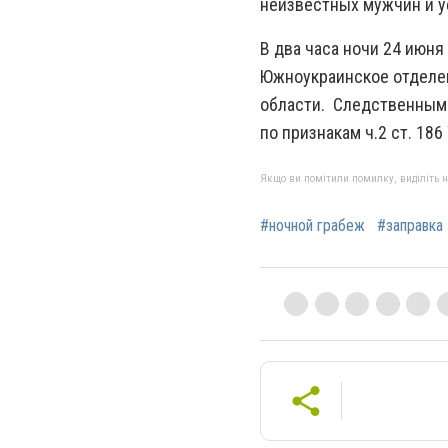
неизвестных мужчин и у
В два часа ночи 24 июня
Южноукраинское отделен
области. Следственным
по признакам ч.2 ст. 18
Якщо ви помітили помилку, виділіть нео
#ночной грабеж
#заправка