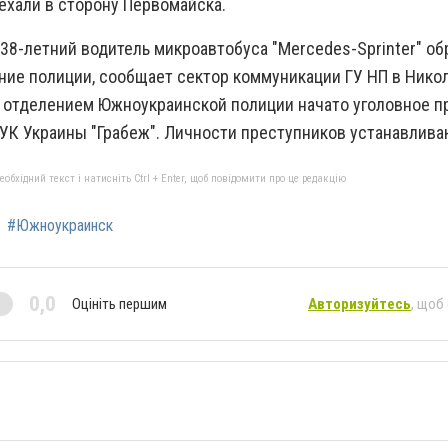
ехали в сторону Первомайска.
 38-летний водитель микроавтобуса "Mercedes-Sprinter" об
ие полиции, сообщает сектор коммуникации ГУ НП в Нико
 отделением Южноукраинской полиции начато уголовное п
6 УК Украины "Грабеж". Личности преступников устанавлива
бхідний текст і натисніть Ctrl + Enter, щоб повідомити про це редакцію
#Южноукраинск
0,0
Оцініть першим
Авторизуйтесь
, щоб