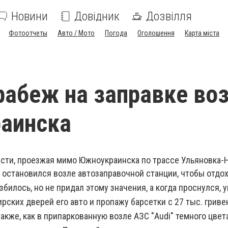
Новини
Довідник
Дозвілля
Фотоотчеты
Авто / Мото
Погода
Оголошення
Карта міста
рабеж на заправке во
аинска
сти, проезжая мимо Южноукраинска по трассе Ульяновка-
 ост
ановился возле автозаправочной станции, чтобы отдох
збилось, но не придал этому значения, а когда проснулся, 
рских дверей его авто и пропажу барсетки с 27 тыс. гриве
кже, как в припаркованную возле АЗС "Audi" темного цвет