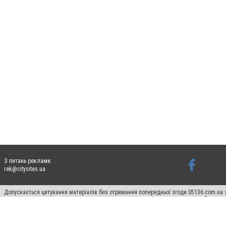
З питань реклами:
rek@citysites.ua
Допускається цитування матеріалів без отримання попередньої згоди 05136.com.ua з
для пошукових систем гіперпосилання на цитовані статті не нижче другого абзацу в
Матеріали з плашками "Новини компаній", "Промо", "Партнерський матеріал", "Партнер