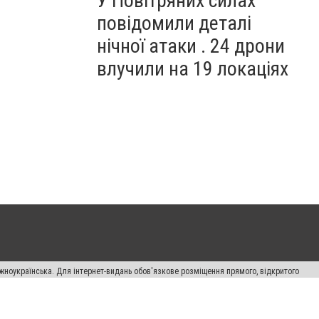
У Повітряних силах
повідомили деталі
нічної атаки . 24 дрони
влучили на 19 локаціях
жноукраїнська. Для інтернет-видань обов'язкове розміщення прямого, відкритого
лама" публікуються на правах реклами.