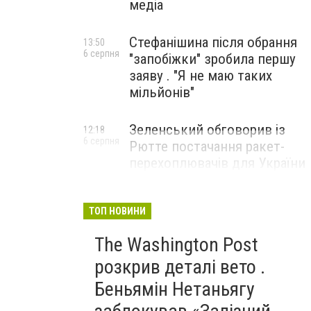
медіа
Стефанішина після обрання
13:50
6 серпня
"запобіжки" зробила першу
заяву . "Я не маю таких
мільйонів"
Зеленський обговорив із
12:18
6 серпня
Рютте постачання ракет-
перехоплювачів для України
ТОП НОВИНИ
The Washington Post
розкрив деталі вето .
Беньямін Нетаньягу