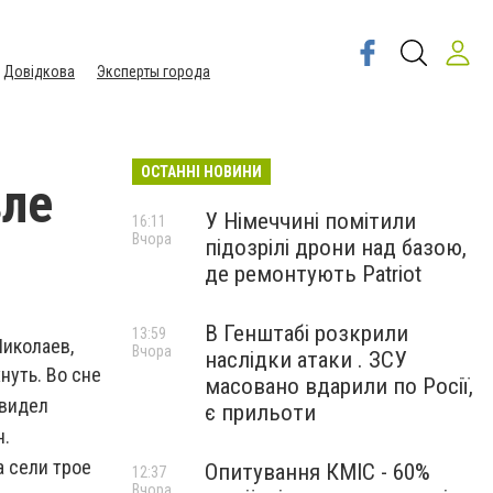
Довідкова
Эксперты города
ОСТАННІ НОВИНИ
зле
У Німеччині помітили
16:11
Вчора
підозрілі дрони над базою,
де ремонтують Patriot
В Генштабі розкрили
13:59
Николаев,
Вчора
наслідки атаки . ЗСУ
нуть. Во сне
масовано вдарили по Росії,
увидел
є прильоти
н.
а сели трое
Опитування КМІС - 60%
12:37
Вчора