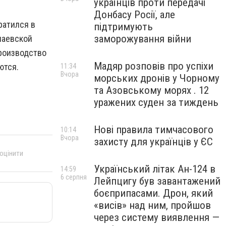
українців проти передачі
Донбасу Росії, але
ратился в
підтримують
заморожування війни
лаевской
роизводство
Мадяр розповів про успіхи
ются.
11:34
Вчора
морських дронів у Чорному
та Азовському морях . 12
уражених суден за тиждень
Нові правила тимчасового
10:14
Вчора
захисту для українців у ЄС
 оцінити
Український літак Ан-124 в
14:59
6 серпня
Лейпцигу був завантажений
боєприпасами. Дрон, який
«висів» над ним, пройшов
через систему виявлення —