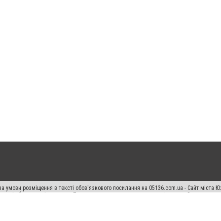
а умови розміщення в тексті обов'язкового посилання на 05136.com.ua - Сайт міста Ю
 тексті або в якості джерела. Порушення виняткових прав переслідується Законом.
ський спецпроєкт", "Політичні новини", "Пресреліз", "PR", "Офіційно", "Політична рек