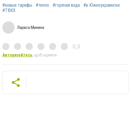
#новые тарифы
#тепло
#горячая вода
#в Южноукраинске
#ТВКХ
Лариса Минина
0,0
Авторизуйтесь
, щоб оцінити