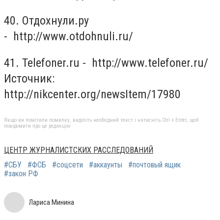
40. Отдохнули.ру
- http://www.otdohnuli.ru/
41. Telefoner.ru - http://www.telefoner.ru/
Источник:
http://nikcenter.org/newsItem/17980
Якщо ви помітили помилку, виділіть необхідний текст і натисніть Ctrl + Enter, щоб
повідомити про це редакцію
ЦЕНТР ЖУРНАЛИСТСКИХ РАССЛЕДОВАНИЙ
#СБУ
#ФСБ
#соцсети
#аккаунты
#почтовый ящик
#закон РФ
Лариса Минина