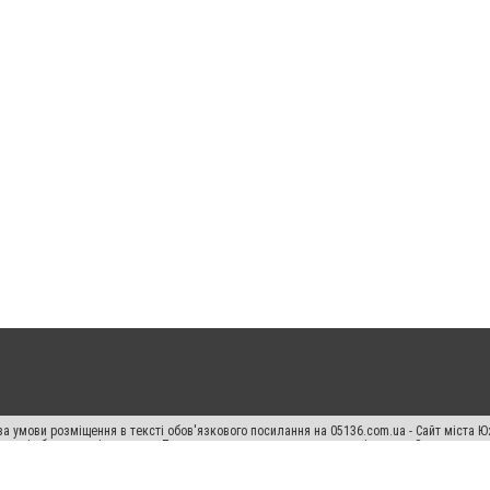
а умови розміщення в тексті обов'язкового посилання на 05136.com.ua - Сайт міста Ю
 тексті або в якості джерела. Порушення виняткових прав переслідується Законом.
ський спецпроєкт", "Політичні новини", "Пресреліз", "PR", "Офіційно", "Політична рек