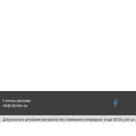
З питань реклами:
rek@citysites.ua
Допускається цитування матеріалів без отримання попередньої згоди 05136.com.ua з
для пошукових систем гіперпосилання на цитовані статті не нижче другого абзацу в
Матеріали з плашками "Новини компаній", "Промо", "Партнерський матеріал", "Партнер