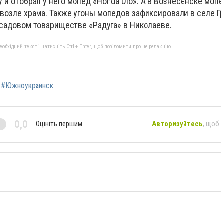
 и отобрал у него мопед «Honda Dio». А в Вознесенске моп
 возле храма. Также угоны мопедов зафиксировали в селе 
 садовом товариществе «Радуга» в Николаеве.
бхідний текст і натисніть Ctrl + Enter, щоб повідомити про це редакцію
#Южноукраинск
0,0
Оцініть першим
Авторизуйтесь
, щоб