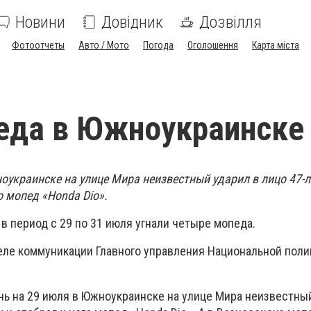
Новини
Довідник
Дозвілля
Фотоотчеты
Авто / Мото
Погода
Оголошення
Карта міста
еда в Южноукраинске
оукраинске на улице Мира неизвестный ударил в лицо 47-л
о мопед «Honda Dio».
в период с 29 по 31 июля угнали четыре мопеда.
еле коммуникации Главного управления Национальной поли
очь на 29 июля в Южноукраинске на улице Мира неизвестны