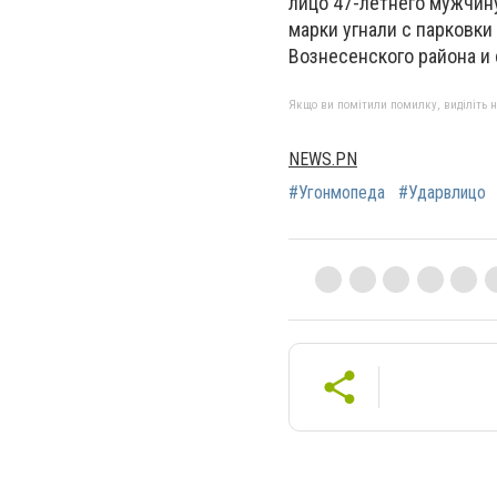
лицо 47-летнего мужчину
марки угнали с парковки
Вознесенского района и
Якщо ви помітили помилку, виділіть нео
NEWS.PN
#Угонмопеда
#Ударвлицо