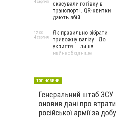
4 серпня
скасували готівку в
транспорті . QR-квитки
дають збій
Як правильно зібрати
12:33
4 серпня
тривожну валізу . До
укриття — лише
найнеобхідніше
ТОП НОВИНИ
Генеральний штаб ЗСУ
оновив дані про втрати
російської армії за добу