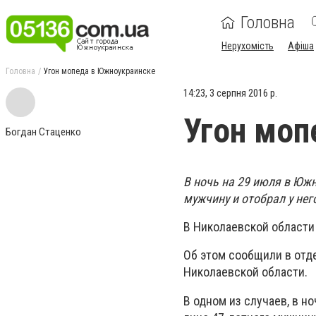
Головна
Нерухомість
Афіша
Головна
Угон мопеда в Южноукраинске
14:23, 3 серпня 2016 р.
Угон моп
Богдан Стаценко
В ночь на 29 июля в Южн
мужчину и отобрал у нег
В Николаевской области 
Об этом сообщили в отд
Николаевской области.
В одном из случаев, в н