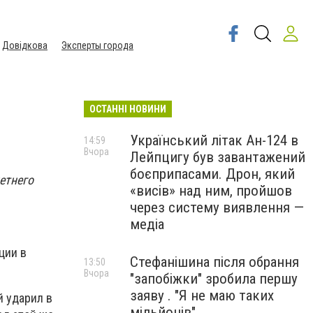
Довідкова
Эксперты города
ОСТАННІ НОВИНИ
Український літак Ан-124 в
14:59
Вчора
Лейпцигу був завантажений
боєприпасами. Дрон, який
етнего
«висів» над ним, пройшов
через систему виявлення —
медіа
ции в
Стефанішина після обрання
13:50
Вчора
"запобіжки" зробила першу
заяву . "Я не маю таких
й ударил в
мільйонів"