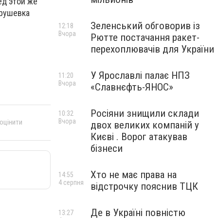
ед этой же
Грушевка
Зеленський обговорив із
12:18
Вчора
Рютте постачання ракет-
перехоплювачів для України
У Ярославлі палає НПЗ
11:20
Вчора
«Славнєфть-ЯНОС»
Росіяни знищили склади
10:32
Вчора
 оцінити
двох великих компаній у
Києві . Ворог атакував
бізнеси
Хто не має права на
14:55
4 серпня
відстрочку пояснив ТЦК
Де в Україні повністю
13:27