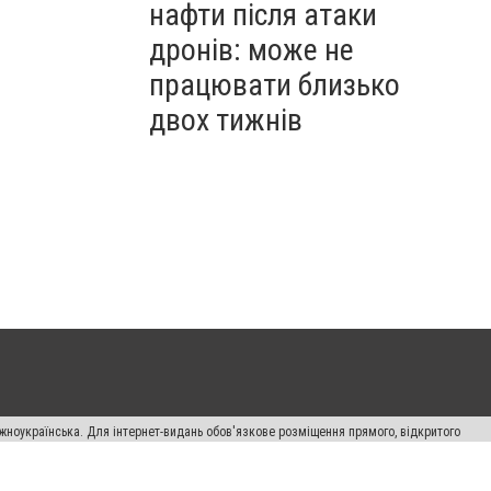
нафти після атаки
дронів: може не
працювати близько
двох тижнів
жноукраїнська. Для інтернет-видань обов'язкове розміщення прямого, відкритого
лама" публікуються на правах реклами.