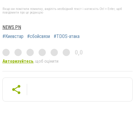
Якщо ви помітили помилку, виділіть необхідний текст і натисніть Ctrl + Enter, щоб
повідомити про це редакцію
NEWS.PN
#Киевстар
#сбойсвязи
#TDOS-атака
0,0
Авторизуйтесь
, щоб оцінити