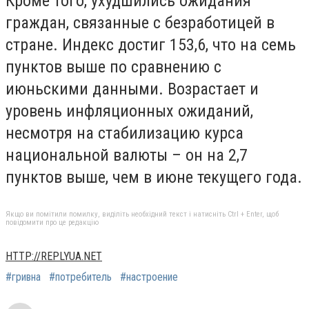
Кроме того, ухудшились ожидания
граждан, связанные с безработицей в
стране. Индекс достиг 153,6, что на семь
пунктов выше по сравнению с
июньскими данными. Возрастает и
уровень инфляционных ожиданий,
несмотря на стабилизацию курса
национальной валюты – он на 2,7
пунктов выше, чем в июне текущего года.
Якщо ви помітили помилку, виділіть необхідний текст і натисніть Ctrl + Enter, щоб
повідомити про це редакцію
HTTP://REPLYUA.NET
#гривна
#потребитель
#настроение