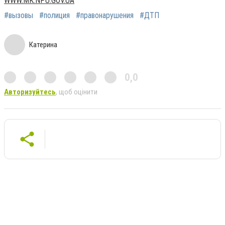
WWW.MK.NPU.GOV.UA
#вызовы
#полиция
#правонарушения
#ДТП
Катерина
0,0
Авторизуйтесь
, щоб оцінити