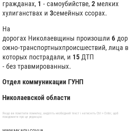
гражданах,
1
- самоубийстве,
2
мелких
хулиганствах и
3
семейных ссорах.
На
дорогах Николаевщины произошли
6
дор
ожно-транспортныхпроисшествий, лица в
которых пострадали, и
15
ДТП
- без травмированных.
Отдел коммуникации ГУНП
Николаевской области
Якщо ви помітили помилку, виділіть необхідний текст і натисніть Ctrl + Enter, щоб
повідомити про це редакцію