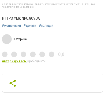
Якщо ви помітили помилку, виділіть необхідний текст і натисніть Ctrl + Enter, щоб
повідомити про це редакцію
HTTPS://MK.NPU.GOV.UA
#мошенники
#деньги
#полиция
Катерина
0,0
Авторизуйтесь
, щоб оцінити