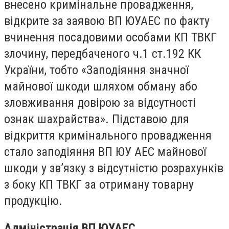
внесено кримінальне провадження,
відкрите за заявою ВП ЮУАЕС по факту
вчинення посадовими особами КП ТВКГ
злочину, передбаченого ч.1 ст.192 КК
України, тобто «Заподіяння значної
майнової шкоди шляхом обману або
зловживання довірою за відсутності
ознак шахрайства». Підставою для
відкриття кримінального провадження
стало заподіяння ВП ЮУ АЕС майнової
шкоди у зв’язку з відсутністю розрахунків
з боку КП ТВКГ за отриману товарну
продукцію.
Адміністрація ВП ЮУАЕС.