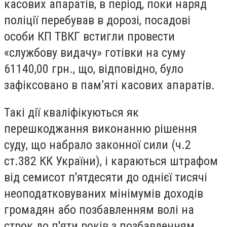
касових апаратів, в період, поки наряд
поліції перебував в дорозі, посадові
особи КП ТВКГ встигли провести
«службову видачу» готівки на суму
61140,00 грн., що, відповідно, було
зафіксовано в пам’яті касових апаратів.
Такі дії кваліфікуються як
перешкоджання виконанню рішення
суду, що набрало законної сили (ч.2
ст.382 КК України), і караються штрафом
від семисот п'ятдесяти до однієї тисячі
неоподатковуваних мінімумів доходів
громадян або позбавленням волі на
строк до п'яти років з позбавленням