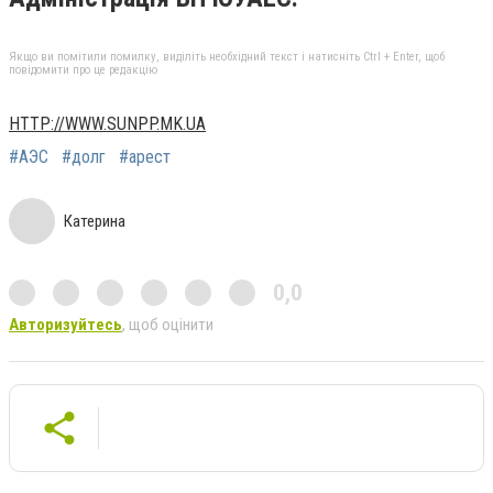
Якщо ви помітили помилку, виділіть необхідний текст і натисніть Ctrl + Enter, щоб
повідомити про це редакцію
HTTP://WWW.SUNPP.MK.UA
#АЭС
#долг
#арест
Катерина
0,0
Авторизуйтесь
, щоб оцінити