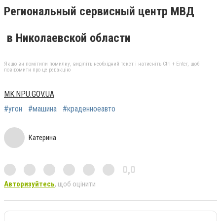
Региональный сервисный центр МВД
в Николаевской области
Якщо ви помітили помилку, виділіть необхідний текст і натисніть Ctrl + Enter, щоб
повідомити про це редакцію
MK.NPU.GOV.UA
#угон
#машина
#краденноеавто
Катерина
0,0
Авторизуйтесь
, щоб оцінити