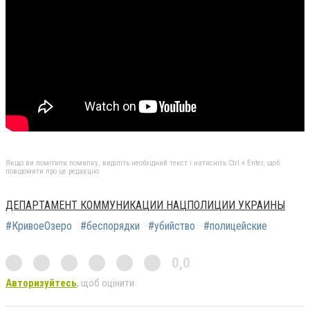
Якщо ви помітили помилку, виділіть необхідний текст і натисніть Ctrl + Enter, щоб
повідомити про це редакцію
ДЕПАРТАМЕНТ КОММУНИКАЦИИ НАЦПОЛИЦИИ УКРАИНЫ
#КривоеОзеро
#беспорядки
#убийство
#полицейские
0,0
Авторизуйтесь
, щоб оцінити