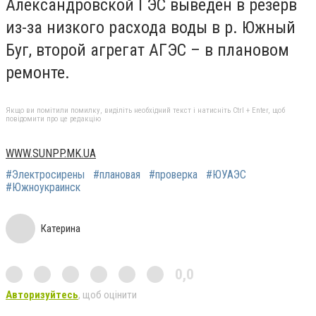
Александровской ГЭС выведен в резерв
из-за низкого расхода воды в р. Южный
Буг, второй агрегат АГЭС – в плановом
ремонте.
Якщо ви помітили помилку, виділіть необхідний текст і натисніть Ctrl + Enter, щоб
повідомити про це редакцію
WWW.SUNPP.MK.UA
#Электросирены
#плановая
#проверка
#ЮУАЭС
#Южноукраинск
Катерина
0,0
Авторизуйтесь
, щоб оцінити