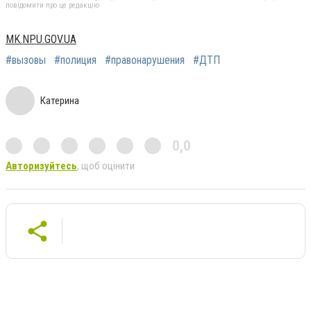
повідомити про це редакцію
MK.NPU.GOV.UA
#вызовы
#полиция
#правонарушения
#ДТП
Катерина
0,0
Авторизуйтесь
, щоб оцінити