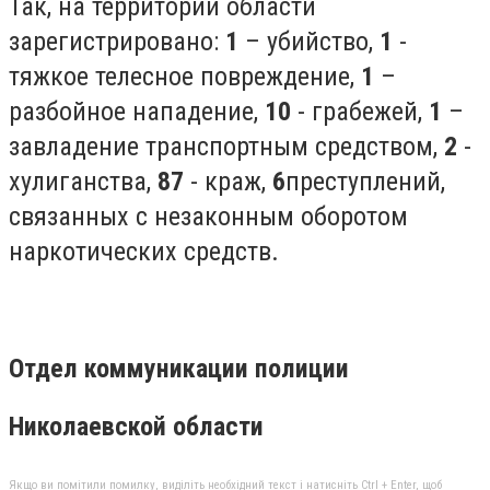
Так, на территории области
зарегистрировано:
1
– убийство,
1
-
тяжкое телесное повреждение,
1
–
разбойное нападение,
10
- грабежей,
1
–
завладение транспортным средством,
2
-
хулиганства,
87
- краж,
6
преступлений,
связанных с незаконным оборотом
наркотических средств.
Отдел коммуникации полиции
Николаевской области
Якщо ви помітили помилку, виділіть необхідний текст і натисніть Ctrl + Enter, щоб