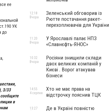
все ее
Зеленський обговорив із
12:18
Вчора
Рютте постачання ракет-
иональной
перехоплювачів для України
ст.190 УК
а до
У Ярославлі палає НПЗ
11:20
Вчора
«Славнєфть-ЯНОС»
Росіяни знищили склади
а,
10:32
Вчора
двох великих компаній у
Києві . Ворог атакував
бізнеси
шествия,
Хто не має права на
14:55
, 3/33
4 серпня
відстрочку пояснив ТЦК
 сообщите
лиции в
онам
Де в Україні повністю
13:27