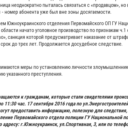
ница неоднократно пыталась связаться с «продавцом», но 
- номер абонента уже был вне зоны досягаемости.
ем Южноукраинского отделения Первомайского ОП ГУ Нац
области начато уголовное производство по признакам ч.1 
», санкция которой предусматривает наказание от штраф
 срок до трех лет. Продолжается досудебное следствие.
нимаются меры по установлению личности злоумышленник
ию указанного преступления.
ащаются к гражданам, которые стали свидетелями проис
 11:30 час. 17 сентября 2016 года по ул.Энергостроителей
огут предоставить информацию, полезную для следствия,
ление Первомайского отдела полиции ГУ Национальной по
 адресу: г.Южноукраинск, ул.Спортивная, 3, или по телеф