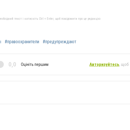
бхідний текст і натисніть Ctrl + Enter, щоб повідомити про це редакцію
ы
#правоохранители
#предупреждают
0,0
Оцініть першим
Авторизуйтесь
, щоб