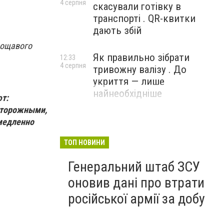
4 серпня
скасували готівку в
транспорті . QR-квитки
дають збій
дощавого
Як правильно зібрати
12:33
4 серпня
тривожну валізу . До
укриття — лише
найнеобхідніше
ют:
сторожными,
емедленно
ТОП НОВИНИ
Генеральний штаб ЗСУ
оновив дані про втрати
російської армії за добу