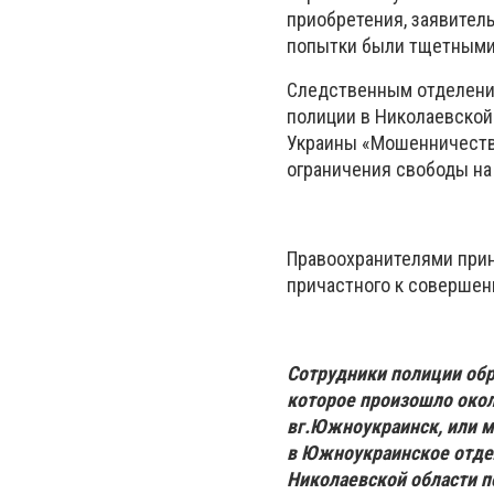
приобретения, заявитель
попытки были тщетными 
Следственным отделени
полиции в Николаевской 
Украины «Мошенничество
ограничения свободы на
Правоохранителями при
причастного к совершен
Сотрудники полиции обр
которое произошло около
вг.Южноукраинск, или м
в Южноукраинское отде
Николаевской области по