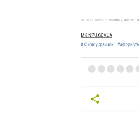
Якщо ви помітили помилку, виділіть нео
MK.NPU.GOV.UA
#Южноукраинск
#аферист