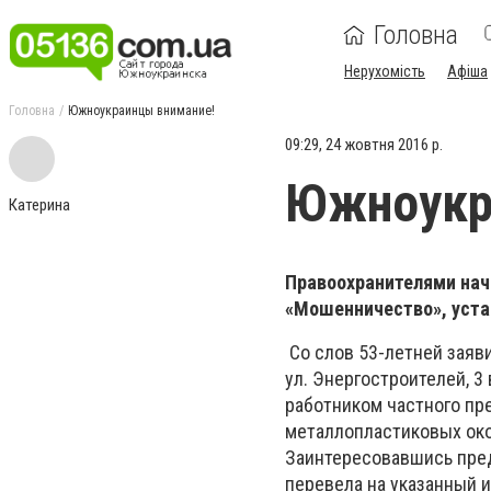
Головна
Нерухомість
Афіша
Головна
Южноукраинцы внимание!
09:29, 24 жовтня 2016 р.
Южноукр
Катерина
Правоохранителями нача
«Мошенничество», уста
Со слов 53-летней заяви
ул. Энергостроителей, 3
работником частного пр
металлопластиковых окон
Заинтересовавшись пред
перевела на указанный 