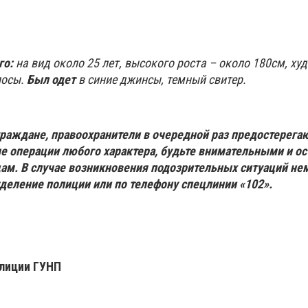
го:
на вид около 25 лет, высокого роста – около 180см, ху
лосы.
Был одет
в синие джинсы, темный свитер.
аждане, правоохранители в очередной раз предостерега
е операции любого характера, будьте внимательными и о
ам. В случае возникновения подозрительных ситуаций н
деление полиции или по телефону спецлинии «102».
лиции ГУНП