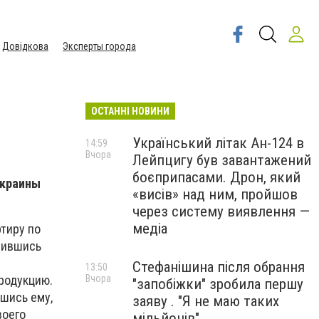
Довідкова
Эксперты города
ОСТАННІ НОВИНИ
Український літак Ан-124 в
14:59
Вчора
Лейпцигу був завантажений
боєприпасами. Дрон, який
Украины
«висів» над ним, пройшов
через систему виявлення —
медіа
ртиру по
авившись
Стефанішина після обрання
13:50
Вчора
продукцию.
"запобіжки" зробила першу
шись ему,
заяву . "Я не маю таких
воего
мільйонів"