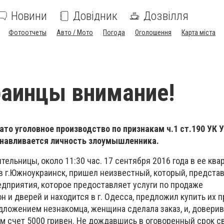
Новини
Довідник
Дозвілля
Фотоотчеты
Авто / Мото
Погода
Оголошення
Карта міста
аинцы внимание!
то уголовное производство по признакам ч.1 ст.190 УК 
навливается личность злоумышленника.
тельницы, около 11:30 час. 17 сентября 2016 года в ее ква
 в г.Южноукраинск, пришел неизвестный, который, предст
едприятия, которое предоставляет услуги по продаже
 и дверей и находится в г. Одесса, предложил купить их 
ложением незнакомца, женщина сделала заказ, и, доверив
им счет 5000 гривен. Не дождавшись в оговоренный срок с