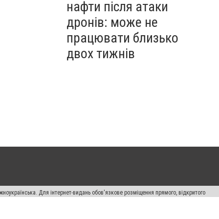
нафти після атаки
дронів: може не
працювати близько
двох тижнів
жноукраїнська. Для інтернет-видань обов'язкове розміщення прямого, відкритого
лама" публікуються на правах реклами.