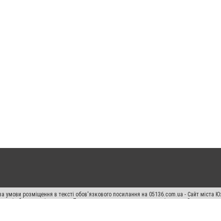
а умови розміщення в тексті обов'язкового посилання на 05136.com.ua - Сайт міста Ю
 тексті або в якості джерела. Порушення виняткових прав переслідується Законом.
ський спецпроєкт", "Політичні новини", "Пресреліз", "PR", "Офіційно", "Політична рек