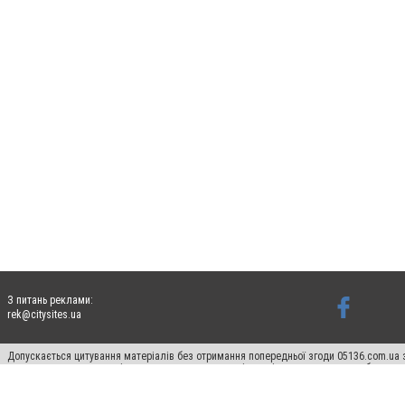
З питань реклами:
rek@citysites.ua
Допускається цитування матеріалів без отримання попередньої згоди 05136.com.ua з
для пошукових систем гіперпосилання на цитовані статті не нижче другого абзацу в
Матеріали з плашками "Новини компаній", "Промо", "Партнерський матеріал", "Партнер