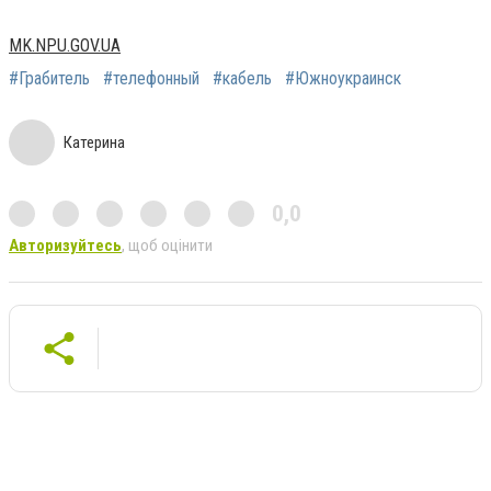
MK.NPU.GOV.UA
#Грабитель
#телефонный
#кабель
#Южноукраинск
Катерина
0,0
Авторизуйтесь
, щоб оцінити