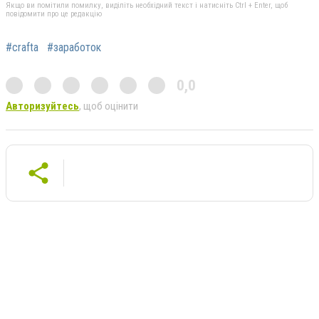
Якщо ви помітили помилку, виділіть необхідний текст і натисніть Ctrl + Enter, щоб
повідомити про це редакцію
#crafta
#заработок
0,0
Авторизуйтесь
, щоб оцінити