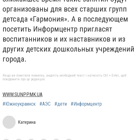
организованы для всех старших групп
детсада «Гармония». А в последующем
посетить Информцентр пригласят
воспитанников и их наставников и из
других детских дошкольных учреждений
города.
Якщо ви помітили помилку, виділіть необхідний текст і натисніть Ctrl + Enter, щоб
повідомити про це редакцію
WWW.SUNPP.MK.UA
#Южноукраинск
#АЭС
#дети
#Информцентр
Катерина