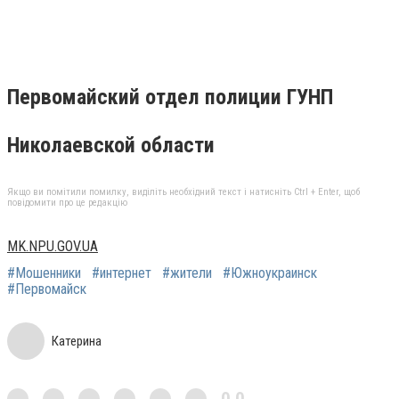
Первомайский отдел полиции ГУНП
Николаевской области
Якщо ви помітили помилку, виділіть необхідний текст і натисніть Ctrl + Enter, щоб
повідомити про це редакцію
MK.NPU.GOV.UA
#Мошенники
#интернет
#жители
#Южноукраинск
#Первомайск
Катерина