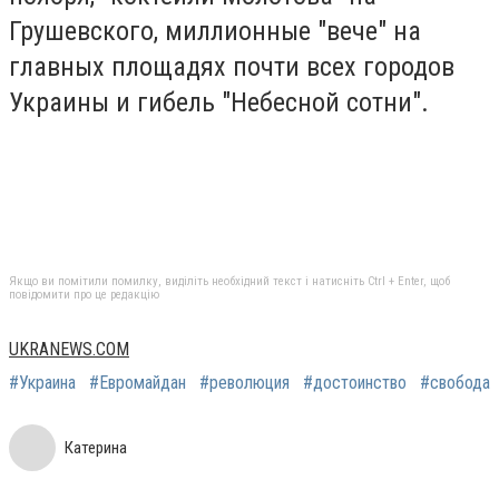
Грушевского, миллионные "вече" на
главных площадях почти всех городов
Украины и гибель "Небесной сотни".
Якщо ви помітили помилку, виділіть необхідний текст і натисніть Ctrl + Enter, щоб
повідомити про це редакцію
UKRANEWS.COM
#Украина
#Евромайдан
#революция
#достоинство
#свобода
Катерина